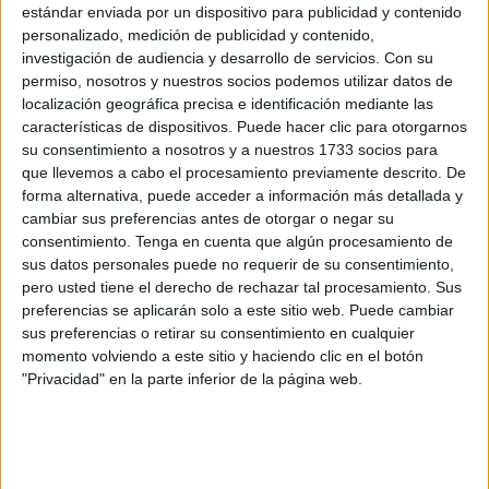
estándar enviada por un dispositivo para publicidad y contenido
personalizado, medición de publicidad y contenido,
investigación de audiencia y desarrollo de servicios.
Con su
permiso, nosotros y nuestros socios podemos utilizar datos de
localización geográfica precisa e identificación mediante las
características de dispositivos. Puede hacer clic para otorgarnos
su consentimiento a nosotros y a nuestros 1733 socios para
que llevemos a cabo el procesamiento previamente descrito. De
forma alternativa, puede acceder a información más detallada y
cambiar sus preferencias antes de otorgar o negar su
consentimiento.
Tenga en cuenta que algún procesamiento de
sus datos personales puede no requerir de su consentimiento,
La Guardia Civil busca a dos sospechosos, los patronos
pero usted tiene el derecho de rechazar tal procesamiento. Sus
preferencias se aplicarán solo a este sitio web. Puede cambiar
que empezaron a arrojar a los inmigrantes al mar nada
sus preferencias o retirar su consentimiento en cualquier
más llegar a la costa. 21 se han salvado, entre ellos varias
momento volviendo a este sitio y haciendo clic en el botón
mujeres y al menos una en avanzado estado de gestación.
"Privacidad" en la parte inferior de la página web.