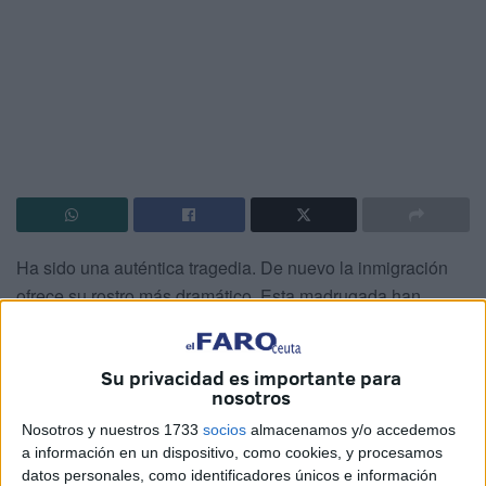
Ha sido una auténtica tragedia. De nuevo la inmigración
ofrece su rostro más dramático. Esta madrugada han
fallecido tres jóvenes subsaharianos después de que la
patera que ocupaban embarrancara a la altura de Santa
Su privacidad es importante para
Catalina.
nosotros
Nosotros y nuestros 1733
socios
almacenamos y/o accedemos
a información en un dispositivo, como cookies, y procesamos
datos personales, como identificadores únicos e información