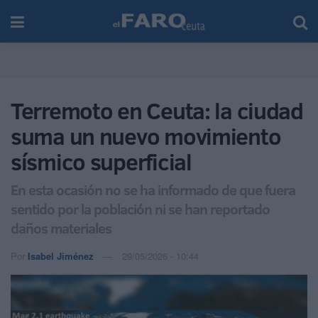
Terremoto en Ceuta: la ciudad
suma un nuevo movimiento
sísmico superficial
En esta ocasión no se ha informado de que fuera
sentido por la población ni se han reportado
daños materiales
Por
Isabel Jiménez
29/05/2026 - 10:44