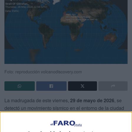
Foto: reproducción volcanodiscovery.com
La madrugada de este viernes,
29 de mayo de 2026
, se
detectó un movimiento sísmico en el entorno de la ciudad
autónoma. El epicentro del
terremoto en Ceuta
se
localizó en el
Mar de Alborán
, concretamente a unos 22
kilómetros al este de la
Isla de Santa Catalina
.