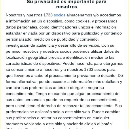
Su privacidad es importante para
nosotros
Según la información publicada, el evento tuvo lugar
Nosotros y nuestros 1733
socios
almacenamos y/o accedemos
exactamente a las
00:58 hora local
(GMT +2). Según los
a información en un dispositivo, como cookies, y procesamos
datos técnicos proporcionados y los registros de actividad,
datos personales, como identificadores únicos e información
se trató de un
sismo débil de magnitud 2.1
.
estándar enviada por un dispositivo para publicidad y contenido
personalizado, medición de publicidad y contenido,
Aunque este tipo de movimientos son comunes en la zona
investigación de audiencia y desarrollo de servicios.
Con su
permiso, nosotros y nuestros socios podemos utilizar datos de
del Estrecho debido a la interacción de las placas
localización geográfica precisa e identificación mediante las
tectónicas, en esta ocasión
no se ha informado de que
características de dispositivos. Puede hacer clic para otorgarnos
fuera sentido
por la población ni se han reportado daños
su consentimiento a nosotros y a nuestros 1733 socios para
materiales, presumiéndose que ocurrió a una profundidad
que llevemos a cabo el procesamiento previamente descrito. De
forma alternativa, puede acceder a información más detallada y
superficial.
cambiar sus preferencias antes de otorgar o negar su
consentimiento.
Tenga en cuenta que algún procesamiento de
Terremotos recientes en Ceuta
sus datos personales puede no requerir de su consentimiento,
pero usted tiene el derecho de rechazar tal procesamiento. Sus
La reciente actividad sísmica en el entorno de Ceuta
preferencias se aplicarán solo a este sitio web. Puede cambiar
sus preferencias o retirar su consentimiento en cualquier
comenzó a intensificarse el pasado
miércoles 6 de mayo
momento volviendo a este sitio y haciendo clic en el botón
de 2026
, jornada en la que se registraron
cinco