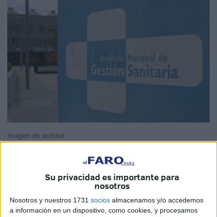
Imagen de archivo
Su privacidad es importante para
El paso a paso burocrático, su ritmo y el “choque” de
nosotros
ambos con la necesidad “urgente” de
suministrar
Nosotros y nuestros 1731
socios
almacenamos y/o accedemos
fármacos
son los causantes del elevado número de
a información en un dispositivo, como cookies, y procesamos