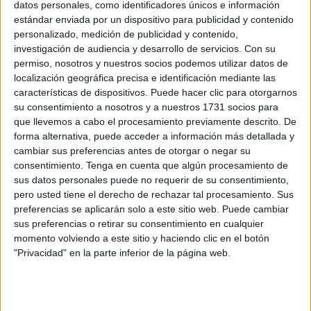
contratos sin procedimiento. Al menos así lo declara
datos personales, como identificadores únicos e información
estándar enviada por un dispositivo para publicidad y contenido
Ingesa
, que r
esponde al análisis del Tribunal de
personalizado, medición de publicidad y contenido,
Cuentas
efectuado el 28 de noviembre en relación a esta
investigación de audiencia y desarrollo de servicios.
Con su
materia en Ceuta y Melilla.
permiso, nosotros y nuestros socios podemos utilizar datos de
localización geográfica precisa e identificación mediante las
La institución se escuda en que “los dilatados tiempos” no
características de dispositivos. Puede hacer clic para otorgarnos
permiten administrar los medicamentos en el plazo
su consentimiento a nosotros y a nuestros 1731 socios para
que llevemos a cabo el procesamiento previamente descrito. De
deseado, lo que lleva a esta clase de trámites. El informe
forma alternativa, puede acceder a información más detallada y
señala que en 2022 se alcanzó un 96’52% de acuerdos en
cambiar sus preferencias antes de otorgar o negar su
esta categoría y en 2023 hasta un 89,57%.
consentimiento.
Tenga en cuenta que algún procesamiento de
sus datos personales puede no requerir de su consentimiento,
Asimismo, la entidad traslada en este escrito que en otras
pero usted tiene el derecho de rechazar tal procesamiento. Sus
comunidades autónomas se detecta el mismo fenómeno.
preferencias se aplicarán solo a este sitio web. Puede cambiar
“En una muestra de hospitales del SNS, referido a 1999 y
sus preferencias o retirar su consentimiento en cualquier
momento volviendo a este sitio y haciendo clic en el botón
2000,
ya situaba por encima del 90%
el gasto en
"Privacidad" en la parte inferior de la página web.
medicamentos fuera de los procedimientos establecidos
en las normas de contratación del sector público”.