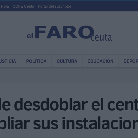
 Roja
COPE Ceuta
Portal del suscriptor
USTICIA
POLÍTICA
CULTURA
EDUCACIÓN
DEPO
e desdoblar el cent
liar sus instalacio