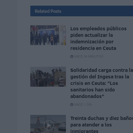
Related
Posts
Los empleados públicos
piden actualizar la
indemnización por
residencia en Ceuta
HACE 24 MINUTOS
Solidaridad carga contra la
gestión del Ingesa tras la
crisis en Ceuta: "Los
sanitarios han sido
abandonados"
HACE 1 DÍA
Treinta duchas y diez baño
para atender a los
inmigrantes