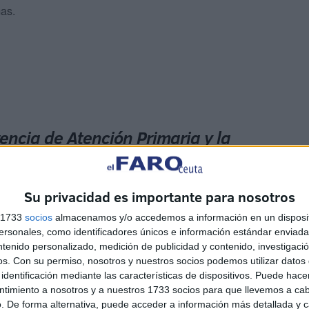
mas.
encia de Atención Primaria y la
Su privacidad es importante para nosotros
un nuevo centro o desdoblar el existente tiene mayores
s 1733
socios
almacenamos y/o accedemos a información en un disposit
se utilizaría el edificio anexo que está justo al lado del
sonales, como identificadores únicos e información estándar enviada 
e Atención Primaria y la Dirección Territorial del Ingesa.
ntenido personalizado, medición de publicidad y contenido, investigaci
os.
Con su permiso, nosotros y nuestros socios podemos utilizar datos 
identificación mediante las características de dispositivos. Puede hacer
ntimiento a nosotros y a nuestros 1733 socios para que llevemos a ca
. De forma alternativa, puede acceder a información más detallada y 