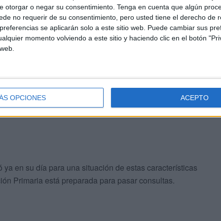
e otorgar o negar su consentimiento.
Tenga en cuenta que algún proc
de no requerir de su consentimiento, pero usted tiene el derecho de r
ingencia y crear en el mismo una ampliación del propio
referencias se aplicarán solo a este sitio web. Puede cambiar sus pref
alquier momento volviendo a este sitio y haciendo clic en el botón "Pri
nes interiores.
 web.
dad de Salud Mental que está en la planta baja del
laciones del Hospital Militar cuando la cesión de uso esté
tención Primaria al propio Hospital Universitario.
ÁS OPCIONES
ACEPTO
ó ya en su día para una situación de estas características
ción Primaria está preparada para pasar consultas.