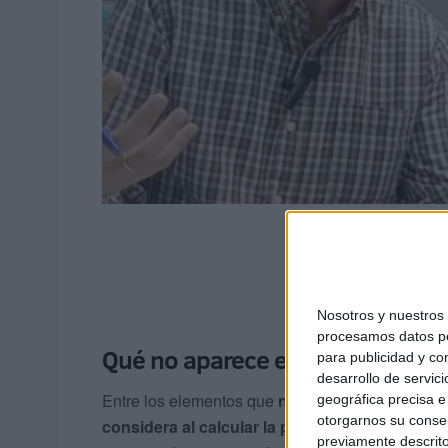
Nosotros y nuestro
procesamos datos per
Qué no aparece en el informe y s
para publicidad y co
desarrollo de servici
Entre los elementos que
no se reflejan en el i
geográfica precisa e 
otorgarnos su conse
considera al calcular la pensión
, están las pre
previamente descrito