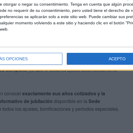
das en mutualidades como Muface. También se
e otorgar o negar su consentimiento.
Tenga en cuenta que algún proc
as laborales en el extranjero y bonificaciones especiales
de no requerir de su consentimiento, pero usted tiene el derecho de r
.
referencias se aplicarán solo a este sitio web. Puede cambiar sus pref
alquier momento volviendo a este sitio y haciendo clic en el botón "Pri
 web.
ÁS OPCIONES
ACEPTO
a
puede aparecer como 15 días en la vida laboral, pero a
mes completo
, ya que el sistema ajusta automáticamente
an conocer
exactamente sus años cotizados y la
nformativo de jubilación
disponible en la
Sede
e todos los ajustes, bonificaciones y periodos especiales.