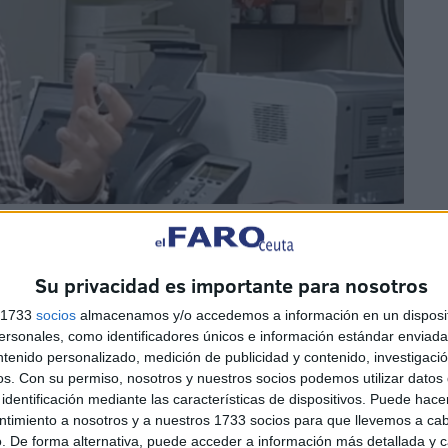
Su privacidad es importante para nosotros
s 1733
socios
almacenamos y/o accedemos a información en un disposit
sonales, como identificadores únicos e información estándar enviada 
í cuenta para la jubilación
ntenido personalizado, medición de publicidad y contenido, investigaci
os.
Con su permiso, nosotros y nuestros socios podemos utilizar datos 
nforme de vida laboral, pero que la Seguridad Social
identificación mediante las características de dispositivos. Puede hacer
ntimiento a nosotros y a nuestros 1733 socios para que llevemos a ca
staciones por desempleo contributivo, el subsidio para
. De forma alternativa, puede acceder a información más detallada y 