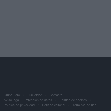
Grupo Faro
Publicidad
Contacto
Aviso legal – Protección de datos
Política de cookies
Política de privacidad
Política editorial
Términos de uso