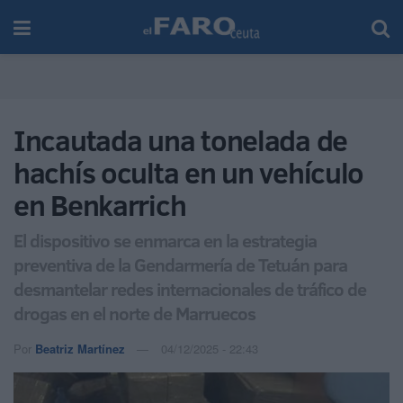
Incautada una tonelada de
hachís oculta en un vehículo
en Benkarrich
El dispositivo se enmarca en la estrategia
preventiva de la Gendarmería de Tetuán para
desmantelar redes internacionales de tráfico de
drogas en el norte de Marruecos
Por
Beatriz Martínez
04/12/2025 - 22:43