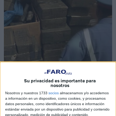
Foto: presstetouan.com
Su privacidad es importante para
nosotros
Nosotros y nuestros 1733
socios
almacenamos y/o accedemos
La
Gendarmería Real de Tetuán
ha asestado un nuevo
a información en un dispositivo, como cookies, y procesamos
golpe al tráfico de drogas
tras interceptar un
vehículo
datos personales, como identificadores únicos e información
con cerca de una
tonelada de hachís
en la comuna de
estándar enviada por un dispositivo para publicidad y contenido
Benkarrich
, a las afueras de la ciudad.
personalizado, medición de publicidad y contenido,