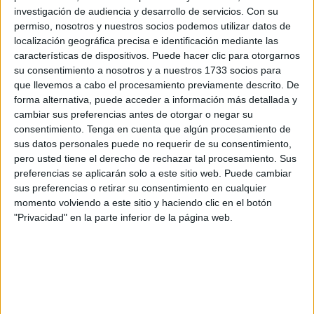
investigación de audiencia y desarrollo de servicios.
Con su
La operación, desarrollada a mediados de esta semana,
permiso, nosotros y nuestros socios podemos utilizar datos de
localización geográfica precisa e identificación mediante las
forma parte de los
dispositivos de seguridad preventiva
características de dispositivos. Puede hacer clic para otorgarnos
que el cuerpo mantiene activos para frenar el contrabando
su consentimiento a nosotros y a nuestros 1733 socios para
y desarticular las redes internacionales dedicadas al
que llevemos a cabo el procesamiento previamente descrito. De
tráfico de sustancias ilegales.
forma alternativa, puede acceder a información más detallada y
cambiar sus preferencias antes de otorgar o negar su
consentimiento.
Tenga en cuenta que algún procesamiento de
Interceptado un vehículo cargado
sus datos personales puede no requerir de su consentimiento,
con hachís
pero usted tiene el derecho de rechazar tal procesamiento. Sus
preferencias se aplicarán solo a este sitio web. Puede cambiar
sus preferencias o retirar su consentimiento en cualquier
Según la información facilitada por fuentes de seguridad,
momento volviendo a este sitio y haciendo clic en el botón
el equipo del
centro judicial de la Gendarmería
, bajo las
"Privacidad" en la parte inferior de la página web.
instrucciones directas del comandante de la unidad,
logró
detener un vehículo de tipo Ford Master
que
transportaba la droga en grandes paquetes perfectamente
empaquetados y ocultos en su interior.