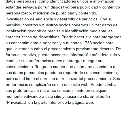
datos personales, como identificadores únicos e información
estándar enviada por un dispositivo para publicidad y contenido
Ambas organizaciones se han sumado a la celebración
personalizado, medición de publicidad y contenido,
del Día Internacional contra la Violencia y el
Acoso
investigación de audiencia y desarrollo de servicios.
Con su
Escolar
, incluido el ciberacoso, promovido por la
permiso, nosotros y nuestros socios podemos utilizar datos de
localización geográfica precisa e identificación mediante las
UNESCO, para apoyar su postura de la necesidad de
características de dispositivos. Puede hacer clic para otorgarnos
incorporar esta figura sanitaria en los centros de la ciudad
su consentimiento a nosotros y a nuestros 1733 socios para
autónoma.
que llevemos a cabo el procesamiento previamente descrito. De
forma alternativa, puede acceder a información más detallada y
Este año, bajo el lema “Proteger, educar, empoderar: Los
cambiar sus preferencias antes de otorgar o negar su
estudiantes exigen escuelas seguras e inclusivas, destaca
consentimiento.
Tenga en cuenta que algún procesamiento de
sus datos personales puede no requerir de su consentimiento,
el papel esencial de la educación para poner fin a la
pero usted tiene el derecho de rechazar tal procesamiento. Sus
violencia y la importancia de la perspectiva de los
preferencias se aplicarán solo a este sitio web. Puede cambiar
estudiantes en la elaboración de políticas educativas.
sus preferencias o retirar su consentimiento en cualquier
momento volviendo a este sitio y haciendo clic en el botón
En este sentido, ANPE y SATSE resaltan que las distintas
"Privacidad" en la parte inferior de la página web.
formas de violencia y acoso en los centros educativos
afectan gravemente a la salud, bienestar y educación de
niños y adolescentes, “por lo que resulta cada vez más