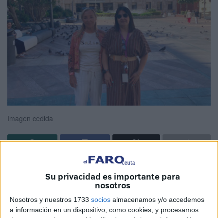
Imagen cedida
Los sindicatos
SATSE
y
ANPE
han reclamado la
Su privacidad es importante para
implantación generalizada de la
enfermera escolar
para
nosotros
que estas
profesionales sanitarias
puedan colaborar en
Nosotros y nuestros 1733
socios
almacenamos y/o accedemos
acabar con la violencia y el acoso en los
centros
a información en un dispositivo, como cookies, y procesamos
educativos
de Ceuta.