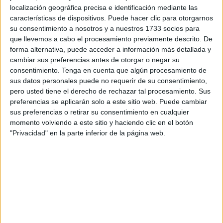
El miércoles 25 de septiembre, a las 18:00 horas, Satse
localización geográfica precisa e identificación mediante las
recibirá en el aula 20 de la Universidad de Granada
características de dispositivos. Puede hacer clic para otorgarnos
su consentimiento a nosotros y a nuestros 1733 socios para
(Campus Universitario) al grupo de profesionales
que llevemos a cabo el procesamiento previamente descrito. De
seleccionado en el
Plan de Empleo 2024-2025
.
forma alternativa, puede acceder a información más detallada y
cambiar sus preferencias antes de otorgar o negar su
En total, son 14 las personas inscritas en el Servicio de
consentimiento.
Tenga en cuenta que algún procesamiento de
Empleo Público Estatal (SEPE) que desempeñarán este
sus datos personales puede no requerir de su consentimiento,
cometido durante el curso académico.
pero usted tiene el derecho de rechazar tal procesamiento. Sus
preferencias se aplicarán solo a este sitio web. Puede cambiar
El taller será totalmente gratuito y en él se darán pautas
sus preferencias o retirar su consentimiento en cualquier
momento volviendo a este sitio y haciendo clic en el botón
básicas y se aclararán dudas de las enfermeras y
"Privacidad" en la parte inferior de la página web.
enfermeros contratados.
Las ponentes de este taller monográfico serán Elisabeth
Muñoz, secretaria general autonómica del
sindicato
, y
Carmen Saborido, vicesecretaria general autonómica.
Este sindicato quiere expresar su agradecimiento en esta
ocasión a la UGR por ceder el aula donde se impartirá