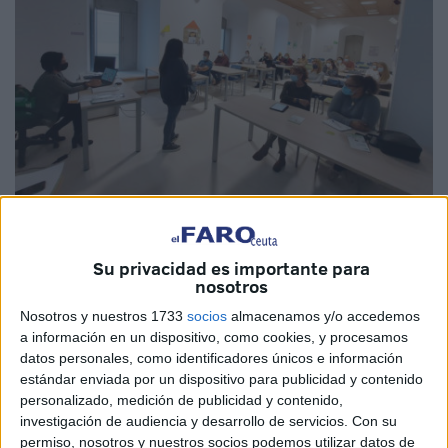
Imagen de archivo
Su privacidad es importante para
nosotros
Nosotros y nuestros 1733
socios
almacenamos y/o accedemos
El Sindicato de Enfermería (
Satse
) impartirá en Ceuta un
a información en un dispositivo, como cookies, y procesamos
datos personales, como identificadores únicos e información
taller monográfico para ayudar en el arranque de la
estándar enviada por un dispositivo para publicidad y contenido
enfermería escolar
en las aulas de los centros educativos
personalizado, medición de publicidad y contenido,
de la ciudad autónoma.
investigación de audiencia y desarrollo de servicios.
Con su
permiso, nosotros y nuestros socios podemos utilizar datos de