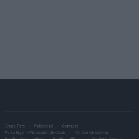
Grupo Faro
Publicidad
Contacto
Aviso legal – Protección de datos
Política de cookies
Política de privacidad
Política editorial
Términos de uso