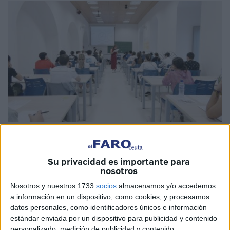
Imagen de archivo
Su privacidad es importante para
nosotros
Un total de
370 estudiantes
concurrirán la próxima
Nosotros y nuestros 1733
socios
almacenamos y/o accedemos
semana, concretamente
los días 2, 3 y 4 de junio
,
a los
a información en un dispositivo, como cookies, y procesamos
datos personales, como identificadores únicos e información
exámenes de la
Prueba de Acceso y Admisión a la
estándar enviada por un dispositivo para publicidad y contenido
Universidad
(PAU)
, más conocida como
Selectividad,
en
personalizado, medición de publicidad y contenido,