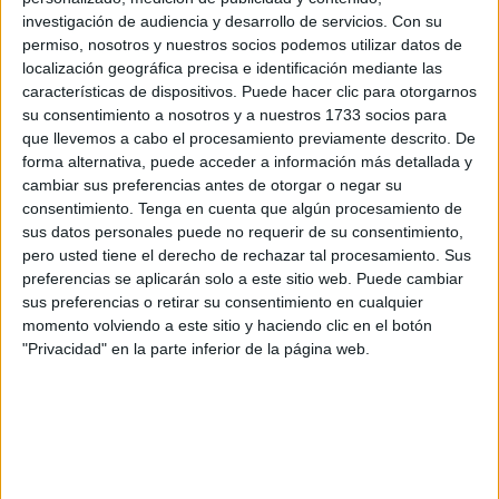
el campus universitario de Ceuta.
investigación de audiencia y desarrollo de servicios.
Con su
permiso, nosotros y nuestros socios podemos utilizar datos de
Esto supone un
aumento del 7,2 por ciento en el
localización geográfica precisa e identificación mediante las
alumnado
que va a participar
en la Selectividad
este año,
características de dispositivos. Puede hacer clic para otorgarnos
su consentimiento a nosotros y a nuestros 1733 socios para
tal y como ha explicado la Universidad de Granada (UGR),
que llevemos a cabo el procesamiento previamente descrito. De
que examinará a un total de 7.045 alumnos en las 33
forma alternativa, puede acceder a información más detallada y
sedes de la Universidad de Granada (UGR): 24 de ellas en
cambiar sus preferencias antes de otorgar o negar su
Granada y su provincia, una en el campus de Ceuta, dos
consentimiento.
Tenga en cuenta que algún procesamiento de
sus datos personales puede no requerir de su consentimiento,
en el de Melilla y siete en las sedes adscritas en
pero usted tiene el derecho de rechazar tal procesamiento. Sus
Marruecos.
preferencias se aplicarán solo a este sitio web. Puede cambiar
sus preferencias o retirar su consentimiento en cualquier
Por demarcaciones,
6.033 alumnos
corresponden a los
momento volviendo a este sitio y haciendo clic en el botón
centros de la provincia granadina (un
2% más
), mientras
"Privacidad" en la parte inferior de la página web.
en que las ciudades autónomas, el alumnado en
Ceuta
crece un
7,2 por ciento
con
370 estudiantes
y en
Melilla
decrece un
2,5 por ciento
con
432 inscritos
.
Todo el proceso estará coordinado por un
tribunal único