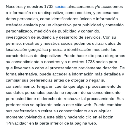
vuelve un año más a participar en este certamen.
Nosotros y nuestros 1733
socios
almacenamos y/o accedemos
a información en un dispositivo, como cookies, y procesamos
Compuesto, en su gran mayoría, por alumnos del colegio
datos personales, como identificadores únicos e información
que lleva este mismo nombre,
este coro tiene una
larga
estándar enviada por un dispositivo para publicidad y contenido
trayectoria a sus espaldas
. Concretamente, son más de
personalizado, medición de publicidad y contenido,
tres décadas las que llevan formando parte de la Navidad
investigación de audiencia y desarrollo de servicios.
Con su
de Ceuta con sus canciones, su ilusión y su alegría.
permiso, nosotros y nuestros socios podemos utilizar datos de
localización geográfica precisa e identificación mediante las
A día de hoy, el coro infantil ‘Adoratrices’ lo componen
un
características de dispositivos. Puede hacer clic para otorgarnos
su consentimiento a nosotros y a nuestros 1733 socios para
total de 33 niños de entre 3 y 14 años
que ensayan al
que llevemos a cabo el procesamiento previamente descrito. De
término de sus clases en las instalaciones del mismo
forma alternativa, puede acceder a información más detallada y
centro educativo.
cambiar sus preferencias antes de otorgar o negar su
consentimiento.
Tenga en cuenta que algún procesamiento de
Y en uno de esos ensayos se ‘ha colado’
El Faro,
que ha
sus datos personales puede no requerir de su consentimiento,
sido testigo en primera persona de la ilusión que muestran
pero usted tiene el derecho de rechazar tal procesamiento. Sus
preferencias se aplicarán solo a este sitio web. Puede cambiar
estos pequeños de cara a su participación en el concurso.
sus preferencias o retirar su consentimiento en cualquier
momento volviendo a este sitio y haciendo clic en el botón
"Privacidad" en la parte inferior de la página web.