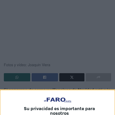
Fotos y vídeo: Joaquin Viera
El
concurso de coros y villancicos de Navidad
está a la
vuelta de la esquina y las agrupaciones de Ceuta ya se
encuentran inmersas en los ensayos para ponerlo todo a
Su privacidad es importante para
punto. Una de ellas es el
coro infantil ‘Adoratrices’
, que
nosotros