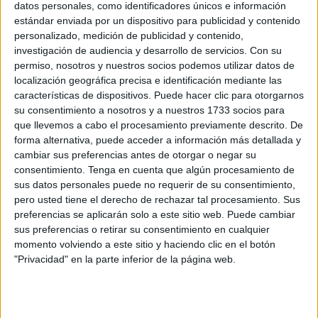
Su madre, Turia Buyemaa, dice entre lágrimas y con voz
datos personales, como identificadores únicos e información
estándar enviada por un dispositivo para publicidad y contenido
entrecortada que de Ilias recuerda absolutamente todo.
personalizado, medición de publicidad y contenido,
“Diariamente recuerdo todo, desde cómo se levantaba, su
investigación de audiencia y desarrollo de servicios.
Con su
sitio, sus fotos las tenemos en cada rincón de la casa, sus
permiso, nosotros y nuestros socios podemos utilizar datos de
logros, sus copas de futbolista, sus títulos de estudiante,
localización geográfica precisa e identificación mediante las
características de dispositivos. Puede hacer clic para otorgarnos
todo lo tengo presente diariamente, las 24 horas, en mi
su consentimiento a nosotros y a nuestros 1733 socios para
vida y en mi corazón”.
que llevemos a cabo el procesamiento previamente descrito. De
forma alternativa, puede acceder a información más detallada y
Los amigos y conocidos tampoco quieren desprenderse de
cambiar sus preferencias antes de otorgar o negar su
su memoria. Turia cuenta que “le escriben mensajes a su
consentimiento.
Tenga en cuenta que algún procesamiento de
móvil cada dos o tres días, les escriben que lo echan de
sus datos personales puede no requerir de su consentimiento,
menos o cuando tienen un logro, porque él les daba
pero usted tiene el derecho de rechazar tal procesamiento. Sus
preferencias se aplicarán solo a este sitio web. Puede cambiar
consejos y le dicen: ‘Ilias, he hecho lo que tú me has dicho
sus preferencias o retirar su consentimiento en cualquier
y me ha salido todo bien’”. También le piden que los
momento volviendo a este sitio y haciendo clic en el botón
proteja desde el cielo.
"Privacidad" en la parte inferior de la página web.
"Está siempre presente en nuestros