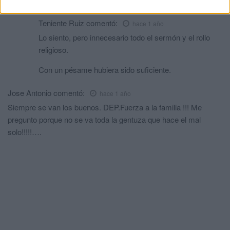
Teniente Ruiz
comentó:
hace 1 año
Lo siento, pero innecesario todo el sermón y el rollo
religioso.
Con un pésame hubiera sido suficiente.
Jose Antonio
comentó:
hace 1 año
Siempre se van los buenos. DEP.Fuerza a la familia !!! Me
pregunto porque no se va toda la gentuza que hace el mal
solo!!!!!….