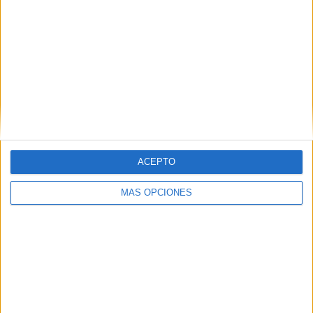
Tags:
Accidentes
Barriada de Hadú o San José
Estadio Alfonso Murube
Guardia Civil
Sidi Embarek
ACEPTO
MÁS OPCIONES
Related
Posts
Así serán los partidos del Ceuta esta
temporada: se confirman las nuevas
reglas
HACE 14 HORAS
La jueza pregunta a la Guardia Civil si