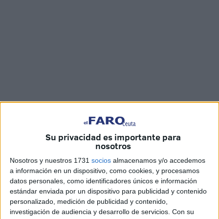
Vídeo: Juan Mosquera / Fotos: Reduan Ben Zakour
Su privacidad es importante para
nosotros
Cientos de personas
han acudido esta tarde a dar el
Nosotros y nuestros 1731
socios
almacenamos y/o accedemos
último adiós a Ilias, el joven fallecido esta semana en
a información en un dispositivo, como cookies, y procesamos
Ceuta en un
accidente
de moto ocurrido en la carretera
datos personales, como identificadores únicos e información
del
Serrallo
.
estándar enviada por un dispositivo para publicidad y contenido
personalizado, medición de publicidad y contenido,
A hombros, el ataúd ha sido portado desde la vivienda
investigación de audiencia y desarrollo de servicios.
Con su