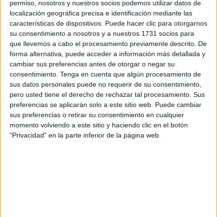
permiso, nosotros y nuestros socios podemos utilizar datos de
familiar en el Edificio Presidente hasta la mezquita de
Sidi
localización geográfica precisa e identificación mediante las
Embarek
para el rezo. Pasadas las cuatro de la tarde, han
características de dispositivos. Puede hacer clic para otorgarnos
marchado rumbo a la barriada de
Hadú
subiendo la cuesta
su consentimiento a nosotros y a nuestros 1731 socios para
del estadio
Alfonso Murube
, pasando por la
que llevemos a cabo el procesamiento previamente descrito. De
forma alternativa, puede acceder a información más detallada y
Comandancia de la
Guardia Civil
y Los Rosales hasta
cambiar sus preferencias antes de otorgar o negar su
llegar al templo.
consentimiento.
Tenga en cuenta que algún procesamiento de
sus datos personales puede no requerir de su consentimiento,
Durante el camino por la carretera los vehículos detenían
pero usted tiene el derecho de rechazar tal procesamiento. Sus
su marcha o se apartaban para permitir que el acto se
preferencias se aplicarán solo a este sitio web. Puede cambiar
desarrollara sin problemas. Todos mostraban su respeto
sus preferencias o retirar su consentimiento en cualquier
hacia esta despedida tan dolorosa.
momento volviendo a este sitio y haciendo clic en el botón
"Privacidad" en la parte inferior de la página web.
Así, amigos y familiares de Ilias Mustafa Buyema, que
tenía 19 años, se han unido en este último adiós a un
chico que era muy apreciado y por el que en estos días se
han reproducido cuantiosos mensajes de apoyo y
recuerdo. Vinculado al mundo del fútbol, la Federación
incluso anunció la suspensión de varias actividades