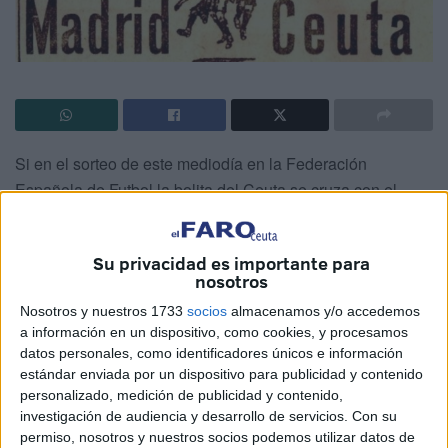
Si en el sorteo de este mediodía en la Federación
Española de Futbol la bolita del Ceuta se cruza con el
Real Madrid no será la primera vez que este equipo tenga
que cruzar el Estrecho para jugar en el Alfonso Murube.
El
Su privacidad es importante para
partido oficial fue en la primera ronda de la Copa, eran los
nosotros
dieciseisavos de final, el partido de ida se jugó en el
Nosotros y nuestros 1733
socios
almacenamos y/o accedemos
Alfonso Murube, el 31 de diciembre de 1944, en esa
a información en un dispositivo, como cookies, y procesamos
ocasión la SD Ceuta perdió por 0-4, los goles del Real
datos personales, como identificadores únicos e información
Madrid fueron marcados por Alsúa, Alonso, Rafa y
estándar enviada por un dispositivo para publicidad y contenido
Barinaga.
personalizado, medición de publicidad y contenido,
investigación de audiencia y desarrollo de servicios.
Con su
El Ceuta formó con Comas; Perico, Victorero, Gil, Japón,
permiso, nosotros y nuestros socios podemos utilizar datos de