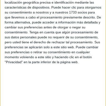
Mardones, Abad, Díaz, Galvany, Saura y Acebal. El partido
localización geográfica precisa e identificación mediante las
de vuelta se jugó veinte días después, y nuevamente, el
características de dispositivos. Puede hacer clic para otorgarnos
Real Madrid goleó por 5-1, el gol de la SD Ceuta fue
su consentimiento a nosotros y a nuestros 1733 socios para
que llevemos a cabo el procesamiento previamente descrito. De
logrado por Sanz en el 56´, poniendo el marcador en 2-1,
forma alternativa, puede acceder a información más detallada y
pero la alegría duró poco y los madridistas volvieron a
cambiar sus preferencias antes de otorgar o negar su
marcar tres goles más.
consentimiento.
Tenga en cuenta que algún procesamiento de
Al año siguiente la SD Ceuta se enfrentó al Real Madrid
sus datos personales puede no requerir de su consentimiento,
pero usted tiene el derecho de rechazar tal procesamiento. Sus
en octavos de final. El partido se disputó el 21 de abril de
preferencias se aplicarán solo a este sitio web. Puede cambiar
1946, en el estadio de Chamartín, nueva goleada en esta
sus preferencias o retirar su consentimiento en cualquier
ocasión fue un rotundo 6-0, aquel día el equipo caballa
momento volviendo a este sitio y haciendo clic en el botón
formo con: Casfont; Perico, Victorero, Gil, Lesmes,
"Privacidad" en la parte inferior de la página web.
Carvajal, Abad, Japón, Carnero, Caballero y por último
Morla.
El partido de vuelta en el Alfonso Murube, y según las
crónicas del diario El Faro el estadio presentó un lleno
absoluto.
En esta ocasión la SD Ceuta venció por 1-0, gol de Lolo
en el minuto 70.