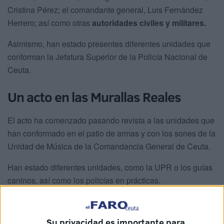
Cristina Pérez; el comandante general, Luis Fernández
Herrero; así como otras
autoridades civiles y militares.
Asimismo, han estado presentes diferentes unidades que
conforman la Jefatura Superior de la Policía Nacional de
Ceuta.
Un acto en las Murallas Reales
El acto ha comenzado pasando revista a las unidades que
han conformado en el patio de armas y con los sones de la
Unidad de Música de la Comandancia General de Ceuta.
Han estado diferentes unidades, como la UPR o los guías
caninos, así como los policías en prácticas.
Pedro Ignacio Ferrer, jefe superior accidental de la Jefatura
Superior de Ceuta, ha tomado la palabra y ha querido, en
Su privacidad es importante para