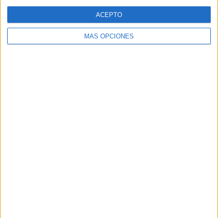
ACEPTO
MÁS OPCIONES
La delegada elogia a los policías
nacionales
“Hay que destacar el
compromiso, el valor y la entrega
.