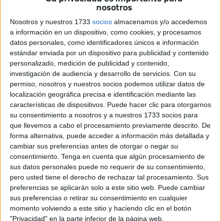
primer lugar,
alabar el trabajo el jefe saliente, Francisco
nosotros
López Gordo.
“Mi reconocimiento y gratitud a su trabajo
Nosotros y nuestros 1733
socios
almacenamos y/o accedemos
que ha entregado en cuerpo y alma y ha hecho un
a información en un dispositivo, como cookies, y procesamos
crecimiento notable del gran trabajo de la Policía Nacional
datos personales, como identificadores únicos e información
en Ceuta”.
estándar enviada por un dispositivo para publicidad y contenido
personalizado, medición de publicidad y contenido,
investigación de audiencia y desarrollo de servicios.
Con su
permiso, nosotros y nuestros socios podemos utilizar datos de
localización geográfica precisa e identificación mediante las
características de dispositivos. Puede hacer clic para otorgarnos
su consentimiento a nosotros y a nuestros 1733 socios para
que llevemos a cabo el procesamiento previamente descrito. De
forma alternativa, puede acceder a información más detallada y
cambiar sus preferencias antes de otorgar o negar su
consentimiento.
Tenga en cuenta que algún procesamiento de
sus datos personales puede no requerir de su consentimiento,
pero usted tiene el derecho de rechazar tal procesamiento. Sus
preferencias se aplicarán solo a este sitio web. Puede cambiar
sus preferencias o retirar su consentimiento en cualquier
momento volviendo a este sitio y haciendo clic en el botón
"Privacidad" en la parte inferior de la página web.