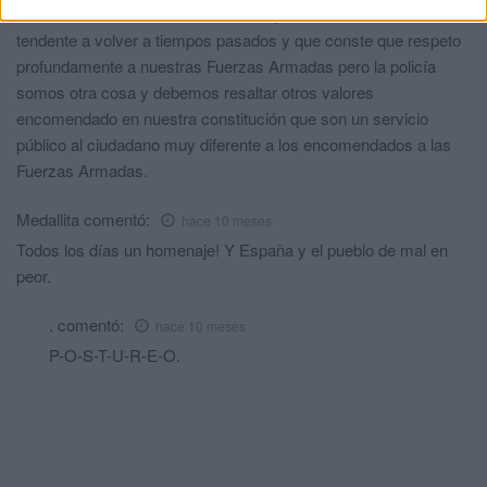
nuestro colectivo en los últimos tiempos existe una corriente
tendente a volver a tiempos pasados y que conste que respeto
profundamente a nuestras Fuerzas Armadas pero la policía
somos otra cosa y debemos resaltar otros valores
encomendado en nuestra constitución que son un servicio
público al ciudadano muy diferente a los encomendados a las
Fuerzas Armadas.
Medallita
comentó:
hace 10 meses
Todos los días un homenaje! Y España y el pueblo de mal en
peor.
.
comentó:
hace 10 meses
P-O-S-T-U-R-E-O.