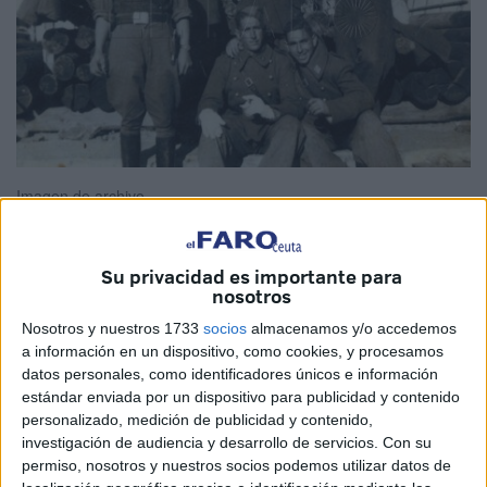
Imagen de archivo
Su privacidad es importante para
nosotros
Fueron
miles y miles de españoles
los que hicieron el
servicio militar
y a muchos de ellos les tocó pasar la
mili
Nosotros y nuestros 1733
socios
almacenamos y/o accedemos
a información en un dispositivo, como cookies, y procesamos
en Ceuta
. Era la instrucción obligatoria que había que
datos personales, como identificadores únicos e información
cumplir y que dejó un rastro en forma de archivos y
estándar enviada por un dispositivo para publicidad y contenido
documentos.
personalizado, medición de publicidad y contenido,
investigación de audiencia y desarrollo de servicios.
Con su
Son
expedientes de los reclutas
que ahora, el Ejército de
permiso, nosotros y nuestros socios podemos utilizar datos de