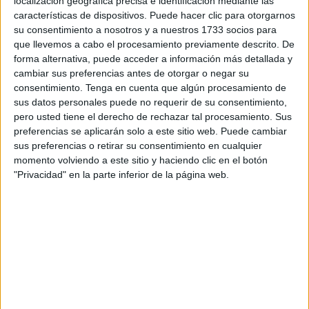
Tierra quiere ordenar. Así al menos lo publica
localización geográfica precisa e identificación mediante las
características de dispositivos. Puede hacer clic para otorgarnos
elconfidencialdigital.com
, que indica en una de sus
su consentimiento a nosotros y a nuestros 1733 socios para
publicaciones cómo la
Comandancia General se va a
que llevemos a cabo el procesamiento previamente descrito. De
encargar de ello.
forma alternativa, puede acceder a información más detallada y
cambiar sus preferencias antes de otorgar o negar su
Será mediante un proyecto con el que
se ordenarán
consentimiento.
Tenga en cuenta que algún procesamiento de
todos los expedientes
que se encuentran sobre el
sus datos personales puede no requerir de su consentimiento,
pero usted tiene el derecho de rechazar tal procesamiento. Sus
servicio militar obligatorio
, sobre la mili. Con la
preferencias se aplicarán solo a este sitio web. Puede cambiar
contratación de una entidad, se efectuará un tratamiento
sus preferencias o retirar su consentimiento en cualquier
para
ordenar y clasificar
toda la documentación sobre los
momento volviendo a este sitio y haciendo clic en el botón
reclutas.
"Privacidad" en la parte inferior de la página web.
Investigadores que quieren saber
sobre este asunto
Según el citado medio, el objetivo es que toda la
información esté conservada de manera adecuada,
identificando todos los datos que tienen que ver con esa