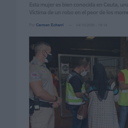
Esta mujer es bien conocida en Ceuta, una
Víctima de un robo en el peor de los mome
Por
Carmen Echarri
04/10/2020 - 19:18