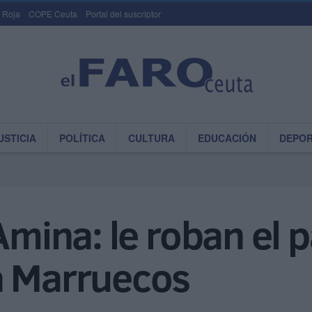
 Roja
COPE Ceuta
Portal del suscriptor
USTICIA
POLÍTICA
CULTURA
EDUCACIÓN
DEPO
 Amina: le roban el 
a Marruecos