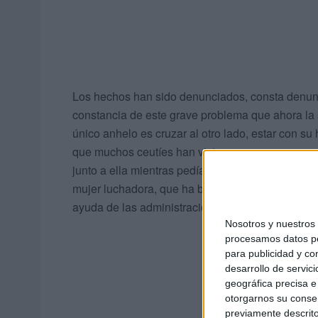
Los hechos han sido denunciados, consta denunci
constancia de este grave problema que ahora la s
único anhelo es cruzar al otro lado, estar con s
que muchos ceutíes han visto crecer porque ac
junto a ella mientras pedía una limosna o le da
mujer luchadora, que ha buscado de todo para al
ayuda de las administraciones para que entiend
Nosotros y nuestro
procesamos datos per
para publicidad y co
desarrollo de servici
geográfica precisa e 
otorgarnos su conse
previamente descrito