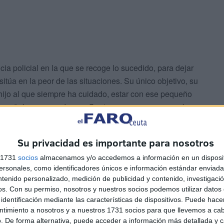
a policial en la que se recoge lo sucedido, para dejar
itúa en la peor de las situaciones. Su único objetivo, su
u hijo al que siempre ha cuidado, estar con ese pequeño
ompañaba a su madre por Ceuta, porque se acurrucaba
ba la mano mientras pasaba algún bulto. Amina es una
imentar a su familia. Es ahora una mujer que necesita la
Su privacidad es importante para nosotros
an su caso y puedan ayudarla.
s 1731
socios
almacenamos y/o accedemos a información en un disposit
sonales, como identificadores únicos e información estándar enviada 
ntenido personalizado, medición de publicidad y contenido, investigaci
os.
Con su permiso, nosotros y nuestros socios podemos utilizar datos 
identificación mediante las características de dispositivos. Puede hacer
ntimiento a nosotros y a nuestros 1731 socios para que llevemos a ca
. De forma alternativa, puede acceder a información más detallada y 