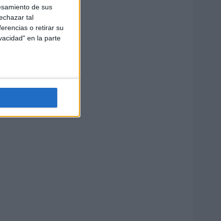
esamiento de sus
echazar tal
erencias o retirar su
vacidad" en la parte