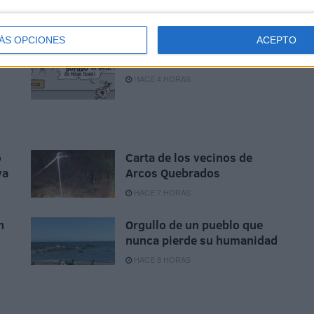
ÁS OPCIONES
ACEPTO
0
Viernes 7 de agosto de 2026
HACE 4 HORAS
o
Carta de los vecinos de
va
Arcos Quebrados
HACE 7 HORAS
n
Orgullo de un pueblo que
nunca pierde su humanidad
HACE 8 HORAS