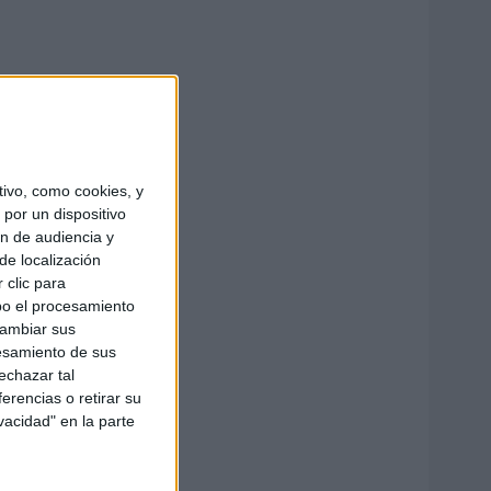
ivo, como cookies, y
por un dispositivo
ón de audiencia y
de localización
 clic para
bo el procesamiento
cambiar sus
esamiento de sus
echazar tal
erencias o retirar su
vacidad" en la parte