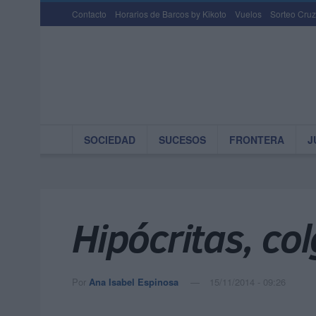
Contacto
Horarios de Barcos by Kikoto
Vuelos
Sorteo Cruz
SOCIEDAD
SUCESOS
FRONTERA
J
Hipócritas, co
Por
Ana Isabel Espinosa
15/11/2014 - 09:26