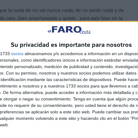
que la nada de no ver nunca nada, de no sentir nada y de
s caro, bien ensoñereado y quieto , para salir bien en la
e Atela siempre hay morral de indigentes acartonados,
e sacarte unos centimillos que gastarse en la china del
s en un carrillo lleno de maritatas.
Su privacidad es importante para nosotros
ertos y estirados, las patas encalladas y quietas, y el
s 1733
socios
almacenamos y/o accedemos a información en un disposit
e arriba gustan de locos, idos y volanderos. Los
sonales, como identificadores únicos e información estándar enviada 
con pancartas y ensalmos, los hipócritas no les harán ni
ntenido personalizado, medición de publicidad y contenido, investigaci
os.
Con su permiso, nosotros y nuestros socios podemos utilizar datos 
on dar parte en nuestra publicación, rascándonos el
identificación mediante las características de dispositivos. Puede hacer
s que hagan revivir al muerto aunque sea por un rato.
ntimiento a nosotros y a nuestros 1733 socios para que llevemos a ca
. De forma alternativa, puede acceder a información más detallada y 
e otorgar o negar su consentimiento.
Tenga en cuenta que algún proc
de no requerir de su consentimiento, pero usted tiene el derecho de r
referencias se aplicarán solo a este sitio web. Puede cambiar sus pref
alquier momento volviendo a este sitio y haciendo clic en el botón "Pri
 web.