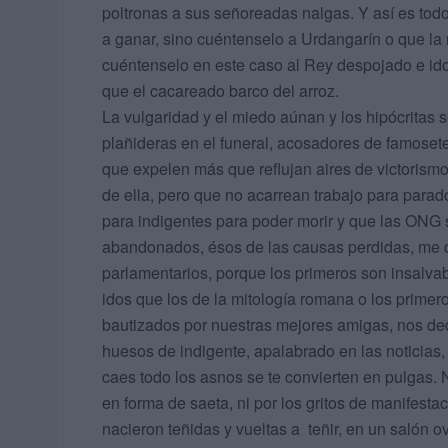
poltronas a sus señoreadas nalgas. Y así es todo 
a ganar, sino cuéntenselo a Urdangarín o que la 
cuéntenselo en este caso al Rey despojado e ido
que el cacaread
La vulgaridad y el miedo aúnan y los hipócritas
plañideras en el funeral, acosadores de famoset
que expelen más que reflujan aires de victorism
de ella, pero que no acarrean trabajo para para
para indigentes para poder morir y que las ONG 
abandonados, ésos de las causas perdidas, me d
parlamentarios, porque los primeros son insalva
idos que los de la mitología romana o los primero
bautizados por nuestras mejores amigas, nos d
huesos de indigente, apalabrado en las noticias
caes todo los asnos se te convierten en pulgas.
en forma de saeta, ni por los gritos de manifesta
nacieron teñidas y vueltas a teñir, en un salón 