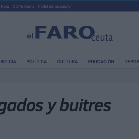
 Roja
COPE Ceuta
Portal del suscriptor
USTICIA
POLÍTICA
CULTURA
EDUCACIÓN
DEPO
lgados y buitres