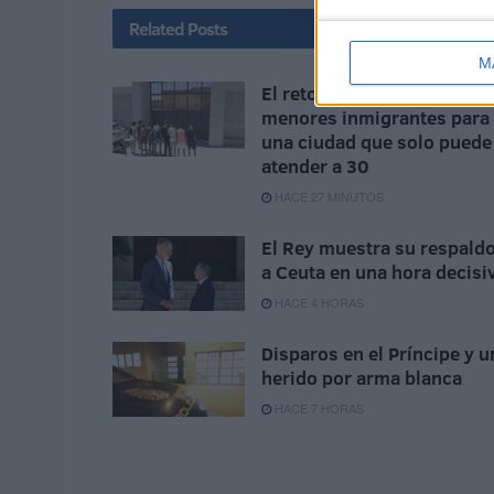
Related
Posts
M
El reto de Ceuta: casi 1.40
menores inmigrantes para
una ciudad que solo puede
atender a 30
HACE 27 MINUTOS
El Rey muestra su respald
a Ceuta en una hora decisi
HACE 4 HORAS
Disparos en el Príncipe y u
herido por arma blanca
HACE 7 HORAS