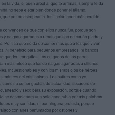
en la vida, el buen árbol al que te arrimas, siempre te da
niña no sepa elegir bien donde poner el tálamo,
, que por no estropear la institución anda más perdido
o barco del arroz.
 se convencen de que con ellos nunca fue, porque son
es y nalgas agarradas a urnas que son de cartón piedra y
os. Política que no da de comer más que a los que viven
dos, ni beneficio para pequeños empresarios, ni bancos
se queden tranquilas. Los colgados de los perros
an más miedo que los de nalgas agarradas a sillones
bles, incuestionables y con los mismos ojos de héroes
s mártires del cristianismo. Los buitres como yo,
edicamos a comer gachas de actualidad, secadero de
, cuarteado y seco para su exposición, porque cuando
 No se desmelenará una sola cana rubia por mis palabras
ciones muy sentidas, ni por ninguna protesta, porque
ovalado con aires perfumados por ostiones y