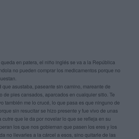
 queda en patera, el niño inglés se va a la República
éndola no pueden comprar los medicamentos porque no
os muchos euros que cuestan.
ad que asustaba, paseante sin camino, mareante de
ro de pies cansados, aparcados en cualquier sitio. Te
yo también me lo crucé, lo que pasa es que ninguno de
orque sin resucitar se hizo presente y fue vivo de unas
utre que le da por novelar lo que se refleja en su
peran los que nos gobiernan que pasen los eres y los
a no llevarles a la cárcel a esos, sino quitarle de las