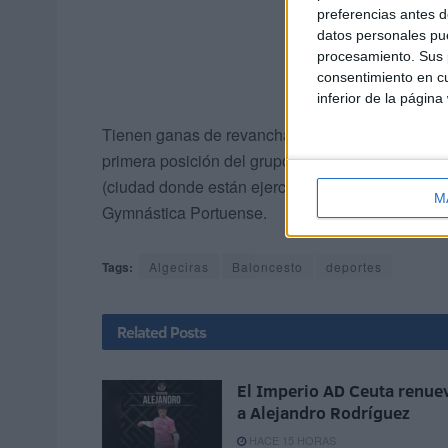
preferencias antes d
datos personales pue
procesamiento. Sus p
consentimiento en cu
inferior de la página
Tienen ganas de revancha los chicos del Dragon
primera posición del grupo y conseguir avanzar d
(ciudad donde están ejerciendo de local) para con
M
Gymnástica Portuense.
Tags:
Algeciras
Baloncesto
deportes
Related
Posts
El Imperio AD Ceuta renue
a Alejandro Rodríguez
HACE 15 HORAS