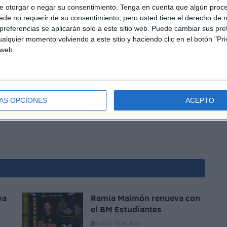
e otorgar o negar su consentimiento.
Tenga en cuenta que algún proc
de no requerir de su consentimiento, pero usted tiene el derecho de r
referencias se aplicarán solo a este sitio web. Puede cambiar sus pref
alquier momento volviendo a este sitio y haciendo clic en el botón "Pri
 web.
s Camoens que irán a Puerto Real a intentar alcanzar la
e ronda. En la última jornada recibirán en
Algeciras
cluir esta fase de grupos contra la
ÁS OPCIONES
ACEPTO
va
Ramia Maimón renueva con
el BM Estudiantes
HACE 15 HORAS