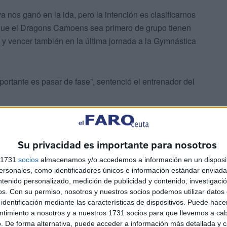
ya nos ganó en la ida, pero la intención es clasificarnos
 que el Dragons Camoens sea primero de grupo tienen
 y vencer también en la última jornada a la Gymnástica
rtante es pasar de fase”, sentenció el entrenador del
Su privacidad es importante para nosotros
s 1731
socios
almacenamos y/o accedemos a información en un disposit
sonales, como identificadores únicos e información estándar enviada 
iga con derrota contra el Puerto Real pero le puso las
ntenido personalizado, medición de publicidad y contenido, investigaci
os.
Con su permiso, nosotros y nuestros socios podemos utilizar datos 
tos de diferencia. Ya en la jornada 2, los caballas si
identificación mediante las características de dispositivos. Puede hacer
ymnástica por un 63-79 a domicilio.
ntimiento a nosotros y a nuestros 1731 socios para que llevemos a ca
. De forma alternativa, puede acceder a información más detallada y 