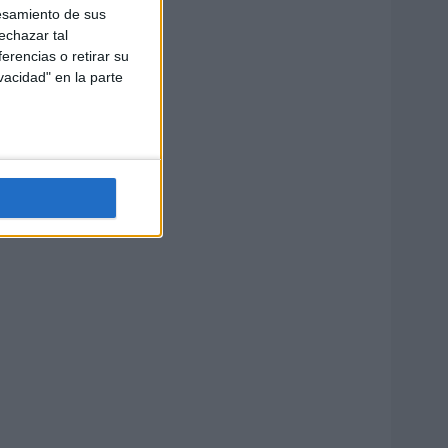
esamiento de sus
echazar tal
erencias o retirar su
vacidad" en la parte