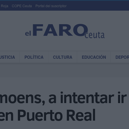
 Roja
COPE Ceuta
Portal del suscriptor
USTICIA
POLÍTICA
CULTURA
EDUCACIÓN
DEPO
oens, a intentar ir 
en Puerto Real