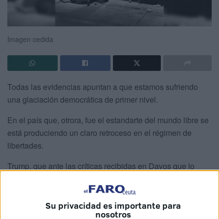
Imagen cedida
Todas las evidencias apuntan a que estamos sufriendo
una glaciación democrática de primer nivel.
En el país que, otrora, fue el estandarte del mundo libre se
está produciendo un claro retroceso en el régimen de
libertades.
Trump, que ante las críticas recibidas en Davos que lo
calificaban de “dictador” no ha dudado en responder
literalmente que “a veces un dictador viene bien”, ejerce de
Imperator ante un mundo que asiste atónito a la explosión
Su privacidad es importante para
nosotros
del derecho internacional. Por si fuera poco,
intramuros