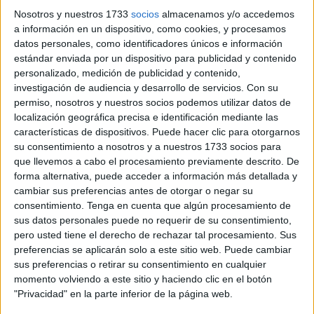
estadounidenses el inquilino de la Casa Blanca tiene los
Nosotros y nuestros 1733
socios
almacenamos y/o accedemos
a información en un dispositivo, como cookies, y procesamos
mismos comportamientos, si no peores, que los que
datos personales, como identificadores únicos e información
emplea allende sus fronteras.
estándar enviada por un dispositivo para publicidad y contenido
personalizado, medición de publicidad y contenido,
Así, con el ICE (
United States Immigration and Customs
investigación de audiencia y desarrollo de servicios.
Con su
Enforcement)
creada por Georges W. Bush en 2003 y que
permiso, nosotros y nuestros socios podemos utilizar datos de
depende directamente del presidente de los EE.UU,
localización geográfica precisa e identificación mediante las
características de dispositivos. Puede hacer clic para otorgarnos
Trump Imperator
se ha constituido una guardia pretoriana
su consentimiento a nosotros y a nuestros 1733 socios para
que cada vez se parece más a las camisas pardas nazis,
que llevemos a cabo el procesamiento previamente descrito. De
las SA (Sección de Asalto) que lideró el hitleriano Ernst
forma alternativa, puede acceder a información más detallada y
Römh.
cambiar sus preferencias antes de otorgar o negar su
consentimiento.
Tenga en cuenta que algún procesamiento de
Con total impunidad, han realizado más de 76000
sus datos personales puede no requerir de su consentimiento,
pero usted tiene el derecho de rechazar tal procesamiento. Sus
detenciones violando los derechos fundamentales, han
preferencias se aplicarán solo a este sitio web. Puede cambiar
provocado más de 200 incidentes registrados contra
sus preferencias o retirar su consentimiento en cualquier
ciudadanos norteamericanos y han asesinado a sangre
momento volviendo a este sitio y haciendo clic en el botón
fría, sin que mediara agresión y ante las cámaras, a dos
"Privacidad" en la parte inferior de la página web.
personas. Este es, por ahora, el terrible balance del ICE