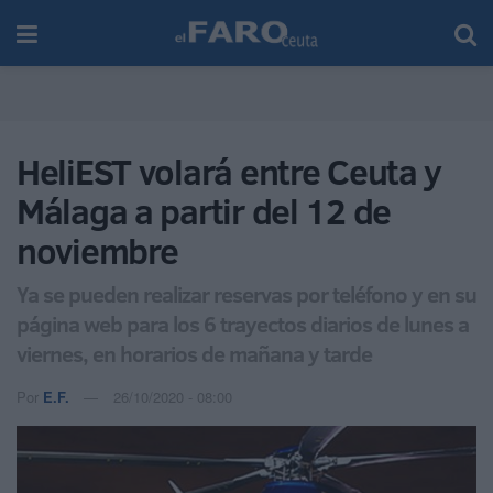
HeliEST volará entre Ceuta y
Málaga a partir del 12 de
noviembre
Ya se pueden realizar reservas por teléfono y en su
página web para los 6 trayectos diarios de lunes a
viernes, en horarios de mañana y tarde
Por
E.F.
26/10/2020 - 08:00