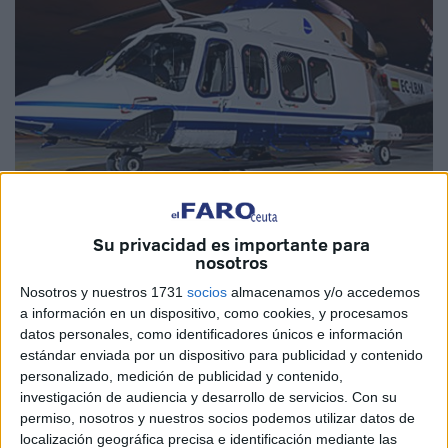
Su privacidad es importante para
nosotros
HeliEST, el nuevo servicio de transporte de pasajeros de
Nosotros y nuestros 1731
socios
almacenamos y/o accedemos
Babcock España, anuncia en nota de prensa que contará
a información en un dispositivo, como cookies, y procesamos
a partir del 12 noviembre con un
helicóptero
de última
datos personales, como identificadores únicos e información
estándar enviada por un dispositivo para publicidad y contenido
generación, con capacidad para hasta 15 pasajeros, para
personalizado, medición de publicidad y contenido,
conectar Málaga y Ceuta. Será en 6 trayectos diarios de
investigación de audiencia y desarrollo de servicios.
Con su
lunes a viernes, en horarios de mañana y tarde. Está
permiso, nosotros y nuestros socios podemos utilizar datos de
previsto que en 2021 se complete la flota con otros
localización geográfica precisa e identificación mediante las