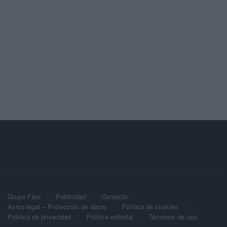
Grupo Faro
Publicidad
Contacto
Aviso legal – Protección de datos
Política de cookies
Política de privacidad
Política editorial
Términos de uso