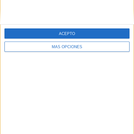
Tags:
Helicóptero
Related
Posts
ACEPTO
Denuncian días de espera para trasladar
MÁS OPCIONES
a un menor con hidrocefalia a Cádiz
HACE 2 SEMANAS
La Ciudad visita las instalaciones de la
compañía aérea Hélity
HACE 3 SEMANAS
Los helicópteros del Ejército volverán a
sobrevolar Ceuta este martes
HACE 1 MES
Un cabo del Ejército de Tierra fallece en
maniobras paracaidistas en Huesca