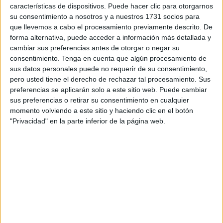
características de dispositivos. Puede hacer clic para otorgarnos
modelos de aeronave.
su consentimiento a nosotros y a nuestros 1731 socios para
que llevemos a cabo el procesamiento previamente descrito. De
Para Angel Rodero, director general de Babcock en
forma alternativa, puede acceder a información más detallada y
España, “HeliEST se pone a disposición de los pasajeros
cambiar sus preferencias antes de otorgar o negar su
que quieran viajar de forma segura, confortable y con
consentimiento.
Tenga en cuenta que algún procesamiento de
puntualidad garantizada entre Málaga y Ceuta,
sus datos personales puede no requerir de su consentimiento,
pero usted tiene el derecho de rechazar tal procesamiento. Sus
transportados en una aeronave de última generación y
preferencias se aplicarán solo a este sitio web. Puede cambiar
tripulada por pilotos altamente cualificados”.
sus preferencias o retirar su consentimiento en cualquier
momento volviendo a este sitio y haciendo clic en el botón
Babcock "suma este servicio de
transporte
de pasajeros a
"Privacidad" en la parte inferior de la página web.
las líneas de negocio de Emergencias Aéreas y Protección
Civil en las que ya es líder en España", afirman en el
comunicado. En palabras de Paz Soriano, responsable de
Servicios de Transporte de Pasajeros en España, tienen
"una amplia experiencia de más de 40 años en transporte
de pasajeros, en particular en helicóptero, transportando
de forma segura y eficiente a más de 260.000 pasajeros al
año en todo el mundo. Estamos orgullosos del servicio que