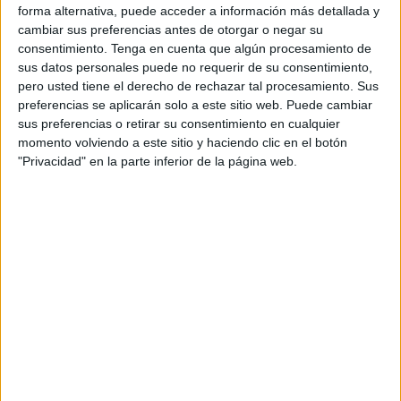
Esta séptima edición celebrada en la capital de Arabia
forma alternativa, puede acceder a información más detallada y
cambiar sus preferencias antes de otorgar o negar su
Saudí, Yeda reunió a varias selecciones del mundo árabe
consentimiento.
Tenga en cuenta que algún procesamiento de
como son Egipto, Libia, Irak, Kuwait, Líbano o Argelia.
sus datos personales puede no requerir de su consentimiento,
Marruecos logró imponerse en la final y ser campeones de
pero usted tiene el derecho de rechazar tal procesamiento. Sus
este torneo por tercera vez consecutiva.
preferencias se aplicarán solo a este sitio web. Puede cambiar
sus preferencias o retirar su consentimiento en cualquier
Los del reino alauita fueron primeros del grupo B con
momento volviendo a este sitio y haciendo clic en el botón
"Privacidad" en la parte inferior de la página web.
grandes triunfos ante Líbano, Comoras y Kuwait, esta
última se volvió a ver las caras en la gran final. En cuartos
de final se cargaron a los anfitriones de Arabia Saudí por
5-2. En la penúltima cita antes de llegar a la final, Libia se
puso en el camino de Marruecos para tratarlos de frenar en
su camino hacia la victoria pero no fue así ya que los
dirigidos por Hicham Dguig vencieron con solvencia por 5-
1 a Libia.