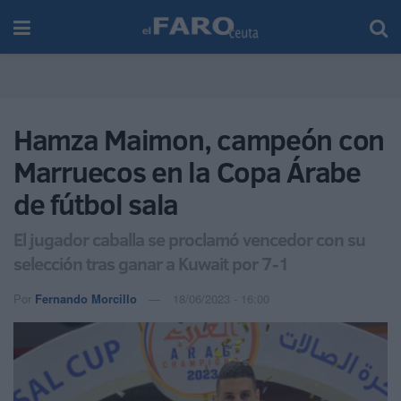
Hamza Maimon, campeón con
Marruecos en la Copa Árabe
de fútbol sala
El jugador caballa se proclamó vencedor con su
selección tras ganar a Kuwait por 7-1
Por
Fernando Morcillo
18/06/2023 - 16:00