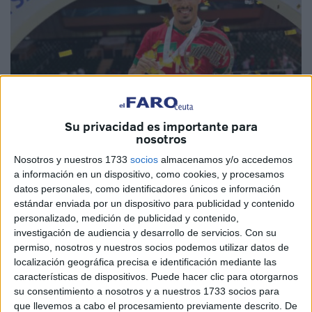
Su privacidad es importante para
nosotros
Imágenes cedidas
Nosotros y nuestros 1733
socios
almacenamos y/o accedemos
a información en un dispositivo, como cookies, y procesamos
datos personales, como identificadores únicos e información
estándar enviada por un dispositivo para publicidad y contenido
El ceutí Hamza Maimon
se convirtió en campeón con
personalizado, medición de publicidad y contenido,
investigación de audiencia y desarrollo de servicios.
Con su
Marruecos
en la Copa Árabe de Arabia Saudí. Este fin de
permiso, nosotros y nuestros socios podemos utilizar datos de
semana este vecino de Ceuta, junto a la selección
localización geográfica precisa e identificación mediante las
marroquí, se proclamó campeón de la
Copa Árabe
de
características de dispositivos. Puede hacer clic para otorgarnos
fútbol sala
tras imponerse en la final a Kuwait por 7-1.
su consentimiento a nosotros y a nuestros 1733 socios para
que llevemos a cabo el procesamiento previamente descrito. De