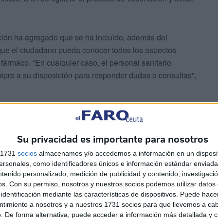
ón ha agregado que se ha incluido, además del
que el ciudadano pueda conocer todos los aspectos
fármaco. “En cualquier caso, el personal sanitario
pre a su disposición para responder dudas o consultas”,
Su privacidad es importante para nosotros
s 1731
socios
almacenamos y/o accedemos a información en un disposit
sonales, como identificadores únicos e información estándar enviada 
madamente 9.000 personas con AstraZeneca, y de ellas,
ntenido personalizado, medición de publicidad y contenido, investigaci
 el consentimiento informado por ser menores de 60 años,
os.
Con su permiso, nosotros y nuestros socios podemos utilizar datos 
identificación mediante las características de dispositivos. Puede hacer
 colectivos esenciales de la Estrategia Nacional de
ntimiento a nosotros y a nuestros 1731 socios para que llevemos a ca
 comenzar a administrar las segundas dosis a estos
. De forma alternativa, puede acceder a información más detallada y 