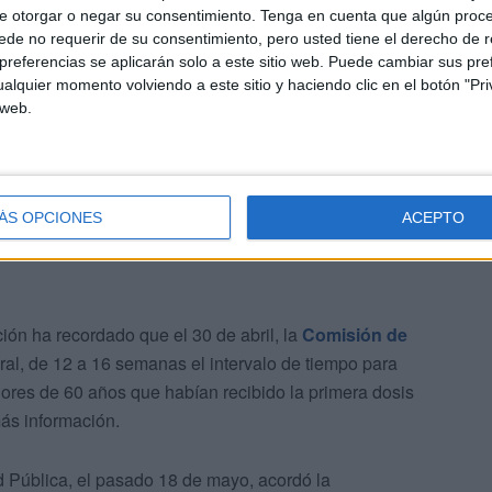
han destacado que los mayores de 60 años que la
e otorgar o negar su consentimiento.
Tenga en cuenta que algún proc
os con AstraZeneca
de no requerir de su consentimiento, pero usted tiene el derecho de r
referencias se aplicarán solo a este sitio web. Puede cambiar sus pref
alquier momento volviendo a este sitio y haciendo clic en el botón "Pri
 la vacunación con Vaxzevria
 web.
ÁS OPCIONES
ACEPTO
n ha recordado que el 30 de abril, la
Comisión de
al, de 12 a 16 semanas el intervalo de tiempo para
ores de 60 años que habían recibido la primera dosis
ás información.
 Pública, el pasado 18 de mayo, acordó la