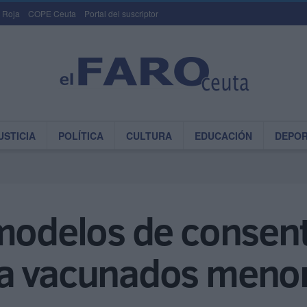
 Roja
COPE Ceuta
Portal del suscriptor
USTICIA
POLÍTICA
CULTURA
EDUCACIÓN
DEPO
 modelos de consen
a vacunados menor