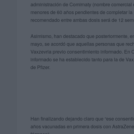
administración de Comirnaty (nombre comercial 
menores de 60 años pendientes de completar la p
recomendado entre ambas dosis será de 12 sem
Asimismo, han destacado que posteriormente, en e
mayo, se acordó que aquellas personas que rec
Vaxzevria previo consentimiento informado. En 
informado se ha establecido tanto para la de Va
de Pfizer.
Han finalizando dejando claro que “ese consent
años vacunadas en primera dosis con AstraZenec