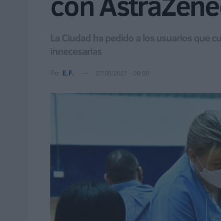
con AstraZene
La Ciudad ha pedido a los usuarios que cu
innecesarias
Por
E.F.
27/05/2021 - 09:00