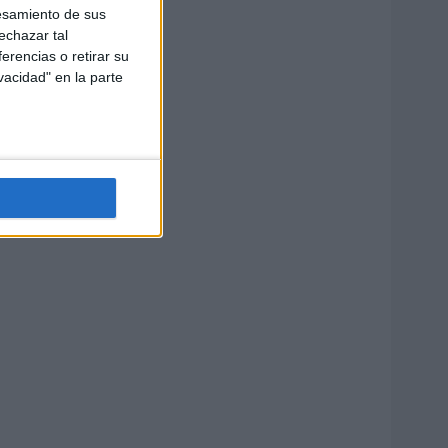
esamiento de sus
echazar tal
erencias o retirar su
vacidad" en la parte