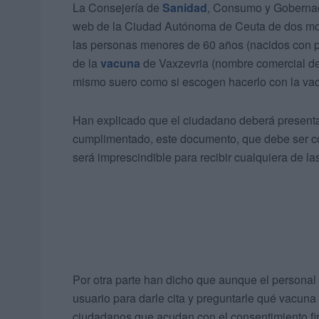
La Consejería de
Sanidad
, Consumo y Gobernaci
web de la Ciudad Autónoma de Ceuta de dos mod
las personas menores de 60 años (nacidos con po
de la
vacuna
de Vaxzevria (nombre comercial de 
mismo suero como si escogen hacerlo con la vac
Han explicado que el ciudadano deberá present
cumplimentado, este documento, que debe ser co
será imprescindible para recibir cualquiera de l
Por otra parte han dicho que aunque el personal
usuario para darle cita y preguntarle qué vacuna
ciudadanos que acudan con el consentimiento firm