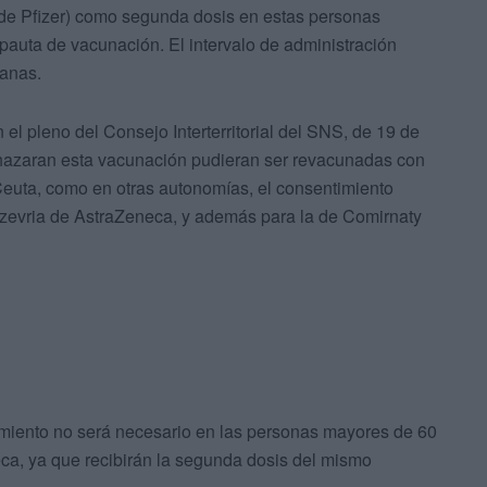
de Pfizer) como segunda dosis en estas personas
auta de vacunación. El intervalo de administración
anas.
l pleno del Consejo Interterritorial del SNS, de 19 de
hazaran esta vacunación pudieran ser revacunadas con
Ceuta, como en otras autonomías, el consentimiento
xzevria de AstraZeneca, y además para la de Comirnaty
imiento no será necesario en las personas mayores de 60
a, ya que recibirán la segunda dosis del mismo