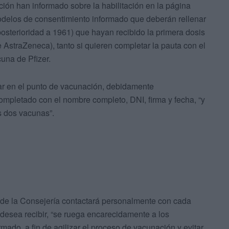
ón han informado sobre la habilitación en la página
elos de consentimiento informado que deberán rellenar
sterioridad a 1961) que hayan recibido la primera dosis
AstraZeneca), tanto si quieren completar la pauta con el
una de Pfizer.
ar en el punto de vacunación, debidamente
mpletado con el nombre completo, DNI, firma y fecha, “y
as dos vacunas”.
 de la Consejería contactará personalmente con cada
 desea recibir, “se ruega encarecidamente a los
ado, a fin de agilizar el proceso de vacunación y evitar