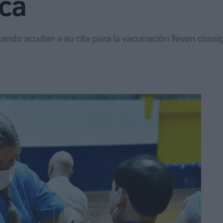
ca
ando acudan a su cita para la vacunación lleven consig