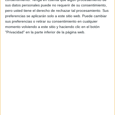
sus datos personales puede no requerir de su consentimiento,
pero usted tiene el derecho de rechazar tal procesamiento. Sus
preferencias se aplicarán solo a este sitio web. Puede cambiar
sus preferencias o retirar su consentimiento en cualquier
momento volviendo a este sitio y haciendo clic en el botón
"Privacidad" en la parte inferior de la página web.
Coordinación de las distintas
unidades
El Instituto Armado ha movilizado a distintas unidades a la
zona para coordinar el traslado del cuerpo, sin que hayan
trascendido de momento muchos datos más sobre
características que pudieran ayudar a saber si se trata de
alguna de las personas que, recientemente, han sido