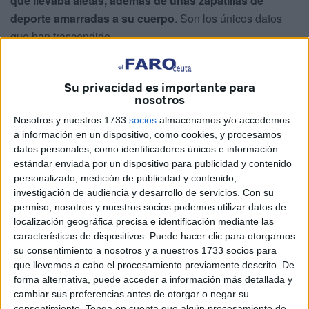
que llevaba aletas, además de unas zapatillas de
deporte amarradas a su cuerpo
. Son los únicos datos
que han trascendido.
21 fallecidos en este 2025
Su privacidad es importante para
nosotros
Hasta el lugar
han acudido primero patrullas del
Nosotros y nuestros 1733
socios
almacenamos y/o accedemos
Instituto Armado
para constatar la existencia del
cuerpo
a información en un dispositivo, como cookies, y procesamos
sin vida
, el número 21 en lo que va de este 2025 y el
datos personales, como identificadores únicos e información
cuarto localizado solo en este mes de agosto.
estándar enviada por un dispositivo para publicidad y contenido
personalizado, medición de publicidad y contenido,
Ha sido precisamente el periodo en el que
mayor presión
investigación de audiencia y desarrollo de servicios.
Con su
migratoria
ha habido por mar, en
intensas madrugadas
permiso, nosotros y nuestros socios podemos utilizar datos de
localización geográfica precisa e identificación mediante las
de niebla
con salidas de nadadores que pretendían la
características de dispositivos. Puede hacer clic para otorgarnos
entrada en Ceuta a pesar de la merma de visibilidad.
su consentimiento a nosotros y a nuestros 1733 socios para
que llevemos a cabo el procesamiento previamente descrito. De
forma alternativa, puede acceder a información más detallada y
cambiar sus preferencias antes de otorgar o negar su
consentimiento.
Tenga en cuenta que algún procesamiento de