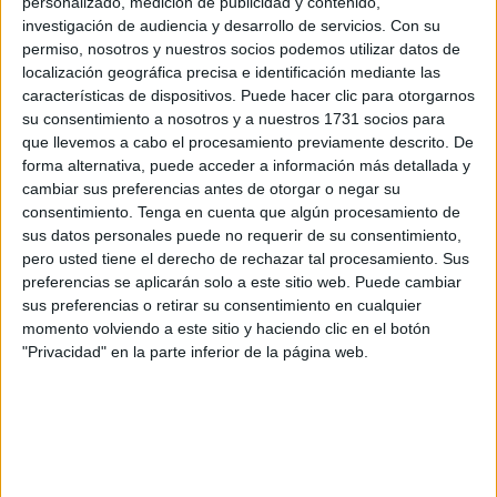
personalizado, medición de publicidad y contenido,
vida en el mar.
investigación de audiencia y desarrollo de servicios.
Con su
permiso, nosotros y nuestros socios podemos utilizar datos de
Es el número 20
localizado este año
en aguas de
localización geográfica precisa e identificación mediante las
nuestra ciudad
, asociado a asuntos migratorios.
características de dispositivos. Puede hacer clic para otorgarnos
su consentimiento a nosotros y a nuestros 1731 socios para
Su hallazgo se produce además
tras jornadas de intensa
que llevemos a cabo el procesamiento previamente descrito. De
forma alternativa, puede acceder a información más detallada y
niebla
y de intentos continuados de cruce de nadadores
cambiar sus preferencias antes de otorgar o negar su
desde Marruecos bordeando el espigón fronterizo del
consentimiento.
Tenga en cuenta que algún procesamiento de
Tarajal.
sus datos personales puede no requerir de su consentimiento,
pero usted tiene el derecho de rechazar tal procesamiento. Sus
Búsqueda de la identidad
preferencias se aplicarán solo a este sitio web. Puede cambiar
sus preferencias o retirar su consentimiento en cualquier
momento volviendo a este sitio y haciendo clic en el botón
No se tienen más datos sobre este suceso hasta que se
"Privacidad" en la parte inferior de la página web.
proceda a la
realización de la autopsia
, al objeto de
concretar, por ejemplo, si porta algún tipo de documento
entre sus prendas. Solo se ha concretado que llevaba un
bañador negro, que era adulto, de aspecto magrebí y
llevaba poco tiempo fallecido.