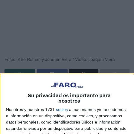
Fotos: Kike Román y Joaquín Viera / Vídeo: Joaquín Viera
Agentes de la
Guardia Civil adscritos a los GEAS
han
Su privacidad es importante para
recuperado este lunes en
Ceuta
, a la altura
de Juan XXIII,
nosotros
el cadáver
de un
varón
.
Nosotros y nuestros 1731
socios
almacenamos y/o accedemos
Los componentes del Grupo Especial de Actividades
a información en un dispositivo, como cookies, y procesamos
datos personales, como identificadores únicos e información
Subacuáticas se han desplazado en torno a las siete de la
estándar enviada por un dispositivo para publicidad y contenido
tarde tras ser alertados de la localización de un cuerpo sin