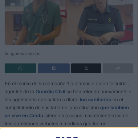
Imágenes cedidas
En el marco de su campaña ‘Cuidamos a quien te cuida’,
agentes de la
Guardia Civil
se han referido nuevamente a
las agresiones que sufren a diario
los sanitarios
en el
cumplimiento de sus labores, una situación
que también
se vive en Ceuta,
siendo los casos más recientes los de
tres agresiones verbales a médicas que fueron
denunciadas en tan solo 24 horas.