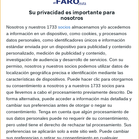
A través de un vídeo informativo subido a sus redes
Su privacidad es importante para
sociales la Benemérita se ha referido a insultos, amenazas
nosotros
y agresiones.
Nosotros y nuestros 1733
socios
almacenamos y/o accedemos
a información en un dispositivo, como cookies, y procesamos
Al respecto, han dejado saber que “nada de esto debe
datos personales, como identificadores únicos e información
tener cabida en nuestros
centros de salud
o en
nuestros
estándar enviada por un dispositivo para publicidad y contenido
hospitales
”.
personalizado, medición de publicidad y contenido,
investigación de audiencia y desarrollo de servicios.
Con su
Asimismo, han querido dejar claro, para que no quede
permiso, nosotros y nuestros socios podemos utilizar datos de
lugar a dudas al respecto, que “agredir a un sanitario en el
localización geográfica precisa e identificación mediante las
características de dispositivos. Puede hacer clic para otorgarnos
ejercicio de sus funciones es un delito y por ende será
su consentimiento a nosotros y a nuestros 1733 socios para
perseguido y castigado como tal”.
que llevemos a cabo el procesamiento previamente descrito. De
forma alternativa, puede acceder a información más detallada y
cambiar sus preferencias antes de otorgar o negar su
consentimiento.
Tenga en cuenta que algún procesamiento de
sus datos personales puede no requerir de su consentimiento,
pero usted tiene el derecho de rechazar tal procesamiento. Sus
preferencias se aplicarán solo a este sitio web. Puede cambiar
sus preferencias o retirar su consentimiento en cualquier