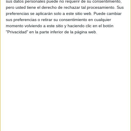
sus datos personales puede no requerir de su consentimiento,
En los primeros contactos mantenidos por estos
pero usted tiene el derecho de rechazar tal procesamiento. Sus
preferencias se aplicarán solo a este sitio web. Puede cambiar
empresarios y el Consejo de Administración ya hicieron
sus preferencias o retirar su consentimiento en cualquier
saber de la necesidad de realizar inversiones y ejecutar un
momento volviendo a este sitio y haciendo clic en el botón
plan de saneamiento para acordar el precio final de venta
"Privacidad" en la parte inferior de la página web.
de dichas acciones, valorándose estimaciones de más de
un millón y medio de euros.
Las quejas de los usuarios del
puerto deportivo han sido
constantes
De esta manera cambia la gestión en torno a un puerto
que ha estado infravalorado además de colocarse en el
punto de mira por las protestas de los usuarios debido a la
inseguridad, el robo de embarcaciones e incluso quemas o
las polémicas por los cobros de tasas y la propia imagen