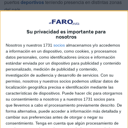
puertos
deportivos
teniendo presencia en distintas zonas
del país.
Se ejecuta así lo que ya llevaba meses trabajándose para
dar un giro a la explotación de este lugar.
Mahersa
, que
Su privacidad es importante para
nosotros
tiene la concesión y por tanto no puede vender el
deportivo, únicamente cambia de dueño teniendo ahora a
Nosotros y nuestros 1731
socios
almacenamos y/o accedemos
otros propietarios que controlan la práctica totalidad del
a información en un dispositivo, como cookies, y procesamos
datos personales, como identificadores únicos e información
capital social. El 1% de las acciones restantes queda en
estándar enviada por un dispositivo para publicidad y contenido
manos de otro profesional ajeno a este grupo.
personalizado, medición de publicidad y contenido,
investigación de audiencia y desarrollo de servicios.
Con su
La adquisición, gestada desde hace meses, ya ha sido
permiso, nosotros y nuestros socios podemos utilizar datos de
participada a las instituciones buscándose dar un giro
localización geográfica precisa e identificación mediante las
radical a la imagen que en la actualidad ofrece la dársena.
características de dispositivos. Puede hacer clic para otorgarnos
su consentimiento a nosotros y a nuestros 1731 socios para
Este grupo está especializado precisamente en la
que llevemos a cabo el procesamiento previamente descrito. De
administración de concesiones de puertos deportivos para
forma alternativa, puede acceder a información más detallada y
lo que lleva a cabo la compra de los activos que integran
cambiar sus preferencias antes de otorgar o negar su
dicha concesión o de acciones de la concesionaria.
consentimiento.
Tenga en cuenta que algún procesamiento de