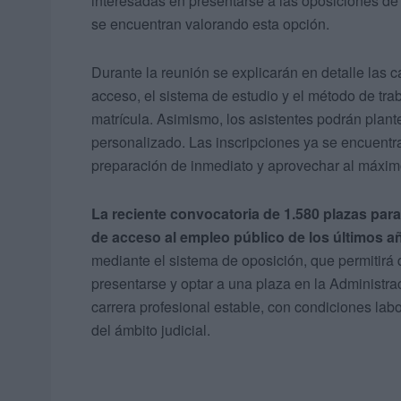
interesadas en presentarse a las oposiciones de 
se encuentran valorando esta opción.
Durante la reunión se explicarán en detalle las ca
acceso, el sistema de estudio y el método de tra
matrícula. Asimismo, los asistentes podrán plant
personalizado. Las inscripciones ya se encuent
preparación de inmediato y aprovechar al máximo
La reciente convocatoria de 1.580 plazas par
de acceso al empleo público de los últimos a
mediante el sistema de oposición, que permitirá
presentarse y optar a una plaza en la Administra
carrera profesional estable, con condiciones labo
del ámbito judicial.