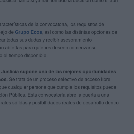
Justicia, tanto si ya han tomado la decisión como si aún
racterísticas de la convocatoria, los requisitos de
bajo de
Grupo Ecos
, así como las distintas opciones de
ear todas sus dudas y recibir asesoramiento
ran abiertas para quienes deseen comenzar su
 el tiempo disponible.
a Justicia supone una de las mejores
oportunidades
ños
. Se trata de un proceso selectivo de acceso libre
 que cualquier persona que cumpla los requisitos pueda
ción Pública. Esta convocatoria abre la puerta a una
rales sólidas y posibilidades reales de desarrollo dentro