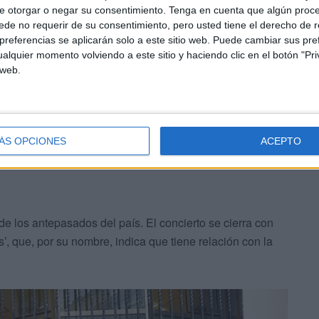
neración en generación en Zamora. Castilla y León
e otorgar o negar su consentimiento.
Tenga en cuenta que algún proc
o de flores’
, llegada desde tierras palentinas.
de no requerir de su consentimiento, pero usted tiene el derecho de r
referencias se aplicarán solo a este sitio web. Puede cambiar sus pref
alquier momento volviendo a este sitio y haciendo clic en el botón "Pri
cigüeña’, una canción en la que se cuelan las
 web.
ue tiene sus raíces en la música de los descendientes de
reta.
ÁS OPCIONES
ACEPTO
e los antepasados del país. El concierto se cierra con
s’, que, por su nombre, indica que tiene relación con la