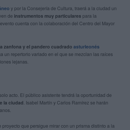
áneo
y por la Consejería de Cultura, traerá a la ciudad un
rven de
instrumentos muy particulares
para la
l evento cuenta con la colaboración del Centro del Mayor
 la zanfona y el pandero cuadrado
asturleonés
a un repertorio variado en el que se mezclan las raíces
iones lejanas.
olo acto. El público asistente tendrá la oportunidad de
e la ciudad
. Isabel Martín y Carlos Ramírez se harán
janos.
proyecto que persigue mirar con un prisma distinto a la