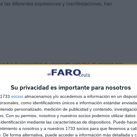
e las diferentes expresiones y manifestaciones, han
iva fue la necesidad de compartir este tipo de música con
8
, año en el que participaron en diferentes conciertos y
la Península.
Su privacidad es importante para nosotros
s 1733
socios
almacenamos y/o accedemos a información en un disposit
sonales, como identificadores únicos e información estándar enviada 
ntenido personalizado, medición de publicidad y contenido, investigaci
cedente del costumbrismo castellano; ‘Yo era ninya’ y “Me
os.
Con su permiso, nosotros y nuestros socios podemos utilizar datos 
identificación mediante las características de dispositivos. Puede hacer
ardí
con una fusión con los estilos de Turquía.
ntimiento a nosotros y a nuestros 1733 socios para que llevemos a ca
. De forma alternativa, puede acceder a información más detallada y 