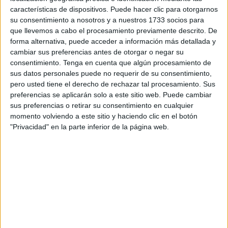
administrador apostólico de la Diócesis de Cádiz y
características de dispositivos. Puede hacer clic para otorgarnos
Ceuta
,
Ramón Darío Valdivia
, para conocer, de primera
su consentimiento a nosotros y a nuestros 1733 socios para
mano y junto a los técnicos responsables, las
que llevemos a cabo el procesamiento previamente descrito. De
forma alternativa, puede acceder a información más detallada y
conclusiones del
estudio patológico realizado sobre la
cambiar sus preferencias antes de otorgar o negar su
Catedral.
consentimiento.
Tenga en cuenta que algún procesamiento de
sus datos personales puede no requerir de su consentimiento,
Se trata de una primera toma de contacto tras la
pero usted tiene el derecho de rechazar tal procesamiento. Sus
presentación del diagnóstico técnico
y la estimación
preferencias se aplicarán solo a este sitio web. Puede cambiar
inicial de costes de las actuaciones necesarias.
sus preferencias o retirar su consentimiento en cualquier
momento volviendo a este sitio y haciendo clic en el botón
En la reunión han participado además el
vicario de Ceuta
"Privacidad" en la parte inferior de la página web.
y deán de
la Catedral
, Francisco Fernández Alcedo, así
como el consejero de Medio Ambiente, Servicios Urbanos
y Vivienda, Alejandro Ramírez, y la consejera de
Hacienda, Transición Económica y Transformación Digital,
Kissy Chandiramani
, así como la consejera de
Educación, Cultura y Juventud,
Pilar Orozco
.