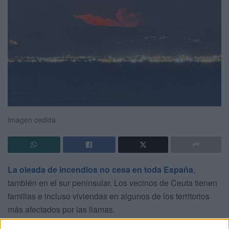
Imagen cedida
La oleada de incendios no cesa en toda España
,
también en el sur peninsular. Los vecinos de Ceuta tienen
familias e incluso viviendas en algunos de los territorios
más afectados por las llamas.