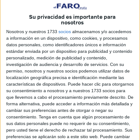
Fuegos en España, pero ahora también en Marruecos
,
como el que se ha declarado en la zona del norte, en
Su privacidad es importante para
Rincón
.
nosotros
Las imágenes se aprecian desde Ceuta. Varios lectores
Nosotros y nuestros 1733
socios
almacenamos y/o accedemos
han enviado imágenes a este periódico de esas escenas
a información en un dispositivo, como cookies, y procesamos
datos personales, como identificadores únicos e información
que se aprecian desde varios puntos de nuestra ciudad.
estándar enviada por un dispositivo para publicidad y contenido
personalizado, medición de publicidad y contenido,
El fuego está en la parte superior del monte
y se
investigación de audiencia y desarrollo de servicios.
Con su
aprecia desde puntos como el Sarchal o el propio Príncipe,
permiso, nosotros y nuestros socios podemos utilizar datos de
entre otros.
localización geográfica precisa e identificación mediante las
características de dispositivos. Puede hacer clic para otorgarnos
su consentimiento a nosotros y a nuestros 1733 socios para
que llevemos a cabo el procesamiento previamente descrito. De
forma alternativa, puede acceder a información más detallada y
cambiar sus preferencias antes de otorgar o negar su
consentimiento.
Tenga en cuenta que algún procesamiento de
sus datos personales puede no requerir de su consentimiento,
pero usted tiene el derecho de rechazar tal procesamiento. Sus
preferencias se aplicarán solo a este sitio web. Puede cambiar