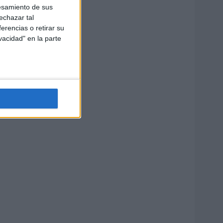
esamiento de sus
echazar tal
erencias o retirar su
vacidad" en la parte