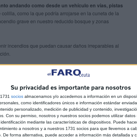
anto andando como desde un vehículo en vías, pistas
colilla, como la que podría arrojarse en la cuneta de la
n incendio grave en nuestro reducido bosque y zonas
nir incendios que puedan causar daños irreparables al
ción.
Su privacidad es importante para nosotros
s 1731
socios
almacenamos y/o accedemos a información en un disposit
 en España
sonales, como identificadores únicos e información estándar enviada 
ntenido personalizado, medición de publicidad y contenido, investigaci
os.
Con su permiso, nosotros y nuestros socios podemos utilizar datos 
osos incendios registrados
en varias comunidades.
identificación mediante las características de dispositivos. Puede hacer
sadas por el fuego. En
Zamora
y
Ourense
, los incendios
ntimiento a nosotros y a nuestros 1731 socios para que llevemos a ca
spectivamente, superando la superficie quemada en
. De forma alternativa, puede acceder a información más detallada y 