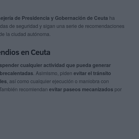
sejería de Presidencia y Gobernación de Ceuta
ha
didas de seguridad y sigan una serie de recomendaciones
 de la ciudad autónoma.
endios en Ceuta
spender cualquier actividad que pueda generar
obrecalentadas
. Asimismo, piden
evitar el tránsito
les
, así como cualquier ejecución o maniobra con
s. También recomiendan
evitar paseos mecanizados
por