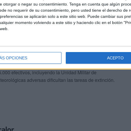
e otorgar o negar su consentimiento.
Tenga en cuenta que algún proc
de no requerir de su consentimiento, pero usted tiene el derecho de r
referencias se aplicarán solo a este sitio web. Puede cambiar sus pref
alquier momento volviendo a este sitio y haciendo clic en el botón "Pri
 web.
ocado la muerte de un hombre por quemaduras graves.
esalojadas por un fuego en la Sierra de la Plata.
ÁS OPCIONES
ACEPTO
000 efectivos, incluyendo la Unidad Militar de
rológicas adversas dificultan las tareas de extinción.
calor