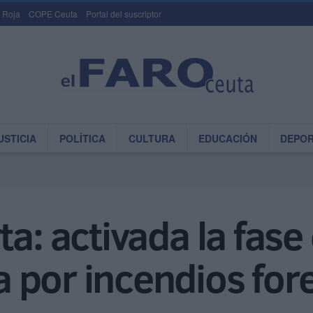
 Roja
COPE Ceuta
Portal del suscriptor
USTICIA
POLÍTICA
CULTURA
EDUCACIÓN
DEPO
a: activada la fase
 por incendios fore