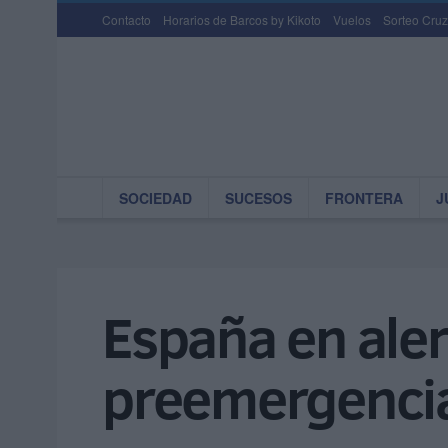
Contacto
Horarios de Barcos by Kikoto
Vuelos
Sorteo Cruz
SOCIEDAD
SUCESOS
FRONTERA
J
España en alert
preemergencia