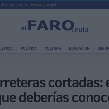
 Roja
COPE Ceuta
Portal del suscriptor
USTICIA
POLÍTICA
CULTURA
EDUCACIÓN
DEPO
rreteras cortadas: 
ue deberías conoc