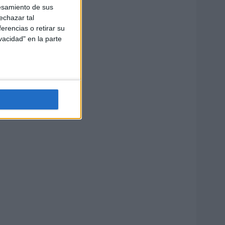
esamiento de sus
echazar tal
erencias o retirar su
vacidad" en la parte