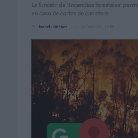
La función de ‘Incendios forestales’ permi
en caso de cortes de carretera
Por
Isabel Jiménez
12/08/2025 - 15:55