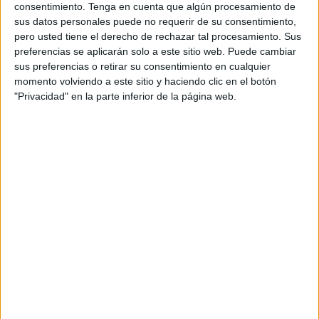
consentimiento.
Tenga en cuenta que algún procesamiento de
sus datos personales puede no requerir de su consentimiento,
pero usted tiene el derecho de rechazar tal procesamiento. Sus
preferencias se aplicarán solo a este sitio web. Puede cambiar
sus preferencias o retirar su consentimiento en cualquier
momento volviendo a este sitio y haciendo clic en el botón
"Privacidad" en la parte inferior de la página web.
Accidente entre dos vehículos
El accidente se ha producido tras
el choque entre la moto
y un coche
que salía de la zona del cuartel de la Legión.
La moto circulaba hacia García Aldave. El choque entre
ambos vehículos ha sido brutal, tanto que
la motocicleta
ha quedado completamente destrozada
.