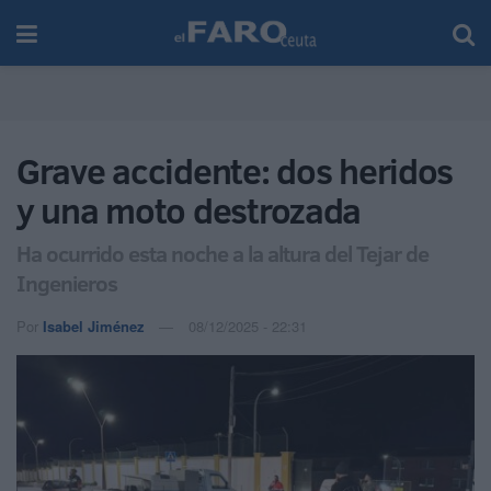
Grave accidente: dos heridos
y una moto destrozada
Ha ocurrido esta noche a la altura del Tejar de
Ingenieros
Por
Isabel Jiménez
08/12/2025 - 22:31