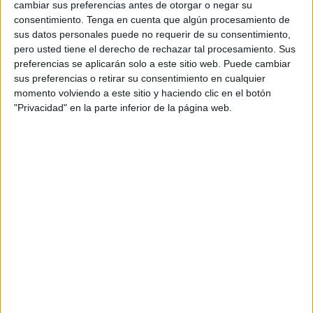
conjugado para una mañana muy especial
en la que el
cambiar sus preferencias antes de otorgar o negar su
orgullo de padres, madres y demás familiares ha sido
consentimiento.
Tenga en cuenta que algún procesamiento de
sus datos personales puede no requerir de su consentimiento,
evidente. La sonrisa de los niños no faltaban para salir
pero usted tiene el derecho de rechazar tal procesamiento. Sus
perfectamente en las fotos que les hacía.
preferencias se aplicarán solo a este sitio web. Puede cambiar
sus preferencias o retirar su consentimiento en cualquier
Un día especial para todos ellos
momento volviendo a este sitio y haciendo clic en el botón
"Privacidad" en la parte inferior de la página web.
También de parte de la institución, de las maestras, de las
tutoras y cuidadoras y de todo el personal docente
los
abrazos y las palabras de aliento no se han hecho
esperar
, así como las bonitas palabras para
todos estos
pequeños
que en un abrir y cerrar de ojos estarán ya en
Primaria asimiento nuevos retos.
Una jornada en la que las celebraciones han sido lo
predominante para
reconocer el camino recorrido
y el
salto de una fase a otra en este inicio de un camino
educativo que estará lleno de aprendizajes que servirán