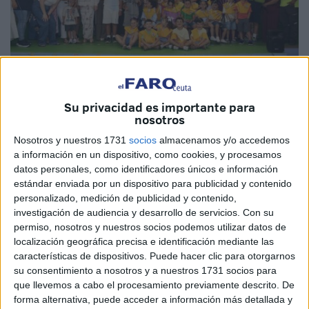
Su privacidad es importante para
nosotros
Fotos: Jesús Ballesteros
Nosotros y nuestros 1731
socios
almacenamos y/o accedemos
a información en un dispositivo, como cookies, y procesamos
datos personales, como identificadores únicos e información
estándar enviada por un dispositivo para publicidad y contenido
Los niños y niñas de Infantil del
CEIP Maestro Juan
personalizado, medición de publicidad y contenido,
Morejón
, de Ceuta,
celebraron su día de graduación
,
investigación de audiencia y desarrollo de servicios.
Con su
ante la mirada emocionada de sus familiares y seres
permiso, nosotros y nuestros socios podemos utilizar datos de
localización geográfica precisa e identificación mediante las
queridos. Unos niños que han terminado una etapa por
características de dispositivos. Puede hacer clic para otorgarnos
todo lo alto.
su consentimiento a nosotros y a nuestros 1731 socios para
que llevemos a cabo el procesamiento previamente descrito. De
Sonrisas, aplausos, música, bailes y canto.
Todo se ha
forma alternativa, puede acceder a información más detallada y