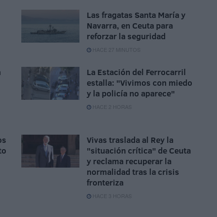
Las fragatas Santa María y
Navarra, en Ceuta para
reforzar la seguridad
HACE 27 MINUTOS
n
La Estación del Ferrocarril
estalla: "Vivimos con miedo
n
y la policía no aparece"
HACE 2 HORAS
os
Vivas traslada al Rey la
to
"situación crítica" de Ceuta
y reclama recuperar la
normalidad tras la crisis
fronteriza
HACE 3 HORAS