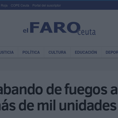
 Roja
COPE Ceuta
Portal del suscriptor
USTICIA
POLÍTICA
CULTURA
EDUCACIÓN
DEPO
abando de fuegos ar
ás de mil unidades