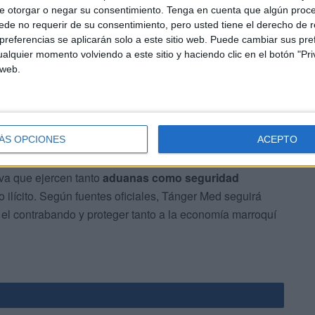
e otorgar o negar su consentimiento.
Tenga en cuenta que algún proc
de no requerir de su consentimiento, pero usted tiene el derecho de r
s medidas adoptadas en el
puerto de Tánger Med
,
referencias se aplicarán solo a este sitio web. Puede cambiar sus pref
alquier momento volviendo a este sitio y haciendo clic en el botón "Pri
iterráneo.
 web.
ÁS OPCIONES
ACEPTO
iva que ejercen tanto
aduanas como seguridad
ico ilícito. Según fuentes oficiales, Tánger Med seguirá
r el contrabando y proteger tanto a la economía marroquí