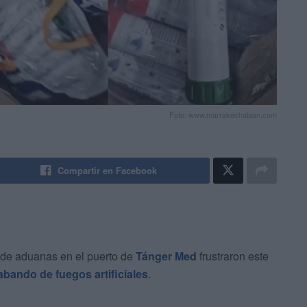
Foto: www.marrakechalaan.com
Compartir en Facebook
 de aduanas en el puerto de
Tánger Med
frustraron este
abando de fuegos artificiales
.