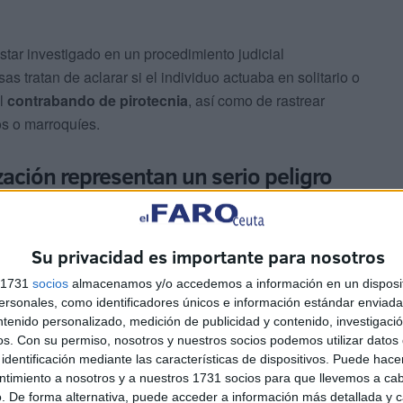
tar investigado en un procedimiento judicial
s tratan de aclarar si el individuo actuaba en solitario o
al
contrabando de pirotecnia
, así como de rastrear
os o marroquíes.
ización representan un serio peligro
Su privacidad es importante para nosotros
s 1731
socios
almacenamos y/o accedemos a información en un disposit
sonales, como identificadores únicos e información estándar enviada 
ntenido personalizado, medición de publicidad y contenido, investigaci
da de
fuegos artificiales y bengalas sin autorización
os.
Con su permiso, nosotros y nuestros socios podemos utilizar datos 
mercancías sujetas a estrictos controles legales, sino que
identificación mediante las características de dispositivos. Puede hacer
 disturbios o celebraciones multitudinarias sin
ntimiento a nosotros y a nuestros 1731 socios para que llevemos a ca
. De forma alternativa, puede acceder a información más detallada y 