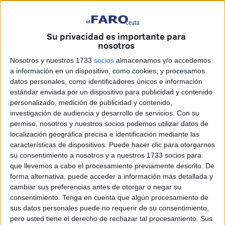
de Marruecos ha emitido instrucciones urgentes a sus
delegaciones regionales en
los puertos de Tánger Med
y
Casablanca para poner en marcha una amplia campaña
Su privacidad es importante para
de auditoría dirigida a tres grandes empresas marroquíes,
nosotros
sospechosas de estar implicadas en operaciones de
Nosotros y nuestros 1733
socios
almacenamos y/o accedemos
fraude aduanero por miles de millones de dírhams
.
a información en un dispositivo, como cookies, y procesamos
datos personales, como identificadores únicos e información
Según fuentes cercanas al caso, la investigación se activó
estándar enviada por un dispositivo para publicidad y contenido
tras recibir información precisa de inteligencia
personalizado, medición de publicidad y contenido,
proporcionada por la unidad central de análisis de riesgos
investigación de audiencia y desarrollo de servicios.
Con su
permiso, nosotros y nuestros socios podemos utilizar datos de
y vigilancia. Este organismo detectó graves irregularidades
localización geográfica precisa e identificación mediante las
en facturas y descripciones de mercancías importadas, con
características de dispositivos. Puede hacer clic para otorgarnos
el objetivo de evadir el pago de los aranceles aduaneros
su consentimiento a nosotros y a nuestros 1733 socios para
correspondientes.
que llevemos a cabo el procesamiento previamente descrito. De
forma alternativa, puede acceder a información más detallada y
cambiar sus preferencias antes de otorgar o negar su
Facturas falsas y mercancías
consentimiento.
Tenga en cuenta que algún procesamiento de
“camufladas”: así se movieron
sus datos personales puede no requerir de su consentimiento,
pero usted tiene el derecho de rechazar tal procesamiento. Sus