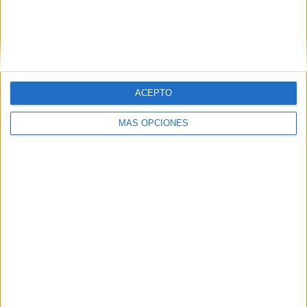
millonarios y provocando un grave perjuicio a las arcas
públicas.
Related
Posts
ACEPTO
Qué pena, qué pena
MÁS OPCIONES
HACE 56 MINUTOS
Defender a Ceuta, está por encima de las
siglas
HACE 1 HORA
¡Rápido, rápido!: las mafias se forran
sacando inmigrantes de Ceuta
HACE 2 HORAS
Un inmigrante intenta la entrada en
Ceuta desde Marruecos en parapente
HACE 2 HORAS