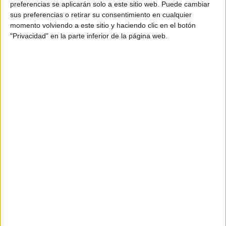
miles de millones ante los ojos de la
preferencias se aplicarán solo a este sitio web. Puede cambiar
sus preferencias o retirar su consentimiento en cualquier
aduana
momento volviendo a este sitio y haciendo clic en el botón
"Privacidad" en la parte inferior de la página web.
Las inspecciones realizadas sobre el terreno por los
equipos de control en las sedes y almacenes de las
empresas implicadas destaparon sofisticadas técnicas de
fraude.
Se confirmaron casos de falsificación de facturas y
subvaloración de mercancías: los importadores
presentaban ante la aduana documentos con valores
notablemente inferiores a los reales, mientras que las
auditorías bancarias –realizadas en coordinación con la