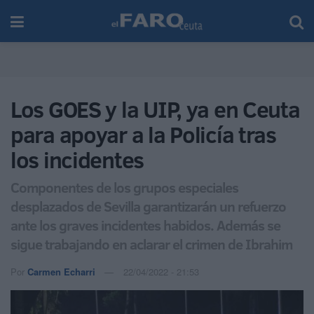
Los GOES y la UIP, ya en Ceuta
para apoyar a la Policía tras
los incidentes
Componentes de los grupos especiales
desplazados de Sevilla garantizarán un refuerzo
ante los graves incidentes habidos. Además se
sigue trabajando en aclarar el crimen de Ibrahim
Por
Carmen Echarri
22/04/2022 - 21:53