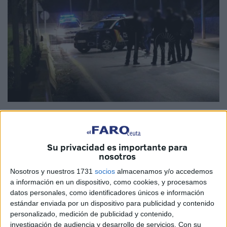
Foto de archivo
Su privacidad es importante para
nosotros
Agentes de los Grupos Especiales GOES desplazados de
Nosotros y nuestros 1731
socios
almacenamos y/o accedemos
Sevilla junto a componentes de la UIP ya se encuentran
a información en un dispositivo, como cookies, y procesamos
en Ceuta para trabajar, codo con codo, con los miembros
datos personales, como identificadores únicos e información
de la Jefatura Superior en el marco de las investigaciones
estándar enviada por un dispositivo para publicidad y contenido
personalizado, medición de publicidad y contenido,
abiertas
para esclarecer el crimen de Ibrahim
, ocurrido el
investigación de audiencia y desarrollo de servicios.
Con su