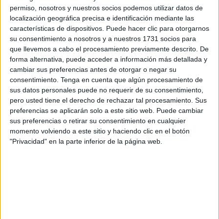
pasado Viernes Santo en el Puente del Quemadero. Los
permiso, nosotros y nuestros socios podemos utilizar datos de
agentes especiales, miembros de la unidad de élite de la
localización geográfica precisa e identificación mediante las
Policía Nacional
junto a los GEO, vienen para dar la
características de dispositivos. Puede hacer clic para otorgarnos
su consentimiento a nosotros y a nuestros 1731 socios para
cobertura de seguridad y refuerzo necesaria para ofrecer
que llevemos a cabo el procesamiento previamente descrito. De
una adecuada respuesta policial no solo en la
forma alternativa, puede acceder a información más detallada y
investigación sino ante los graves incidentes ocurridos en
cambiar sus preferencias antes de otorgar o negar su
estos días, tanto en la barriada de Los Rosales como en el
consentimiento.
Tenga en cuenta que algún procesamiento de
sus datos personales puede no requerir de su consentimiento,
Príncipe.
pero usted tiene el derecho de rechazar tal procesamiento. Sus
preferencias se aplicarán solo a este sitio web. Puede cambiar
sus preferencias o retirar su consentimiento en cualquier
momento volviendo a este sitio y haciendo clic en el botón
"Privacidad" en la parte inferior de la página web.