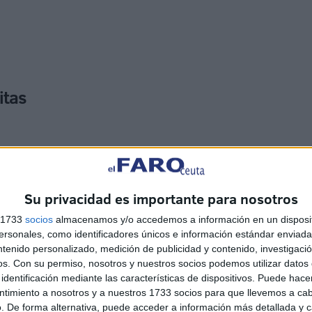
itas
Su privacidad es importante para nosotros
Islámica, el propio portavoz del Ejecutivo local,
s 1733
socios
almacenamos y/o accedemos a información en un disposit
sonales, como identificadores únicos e información estándar enviada 
io “lleva una serie de pequeños proyectos de adecuación
ntenido personalizado, medición de publicidad y contenido, investigaci
iferentes mezquitas de la ciudad y, obviamente, siempre
os.
Con su permiso, nosotros y nuestros socios podemos utilizar datos 
lámica de España”.
identificación mediante las características de dispositivos. Puede hacer
ntimiento a nosotros y a nuestros 1733 socios para que llevemos a ca
. De forma alternativa, puede acceder a información más detallada y 
sto de este año, son 350.000 euros, y con la previsión