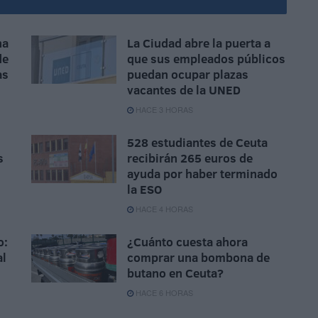
na
La Ciudad abre la puerta a
de
que sus empleados públicos
as
puedan ocupar plazas
vacantes de la UNED
HACE 3 HORAS
528 estudiantes de Ceuta
s
recibirán 265 euros de
ayuda por haber terminado
la ESO
HACE 4 HORAS
o:
¿Cuánto cuesta ahora
al
comprar una bombona de
butano en Ceuta?
HACE 6 HORAS