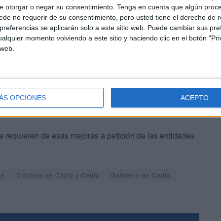
e otorgar o negar su consentimiento.
Tenga en cuenta que algún proc
 de Cádiz y Ceuta, el siguiente ejercicio puede tener
de no requerir de su consentimiento, pero usted tiene el derecho de r
do actuaciones de mejora en
las diferentes mezquitas
de
referencias se aplicarán solo a este sitio web. Puede cambiar sus pref
l término del Consejo de Gobierno celebrado en la
alquier momento volviendo a este sitio y haciendo clic en el botón "Pri
 web.
ÁS OPCIONES
ACEPTO
e requieren de esas mejoras a petición de las entidades
no
Diócesis de Cádiz y Ceuta
Gobierno de Ceuta