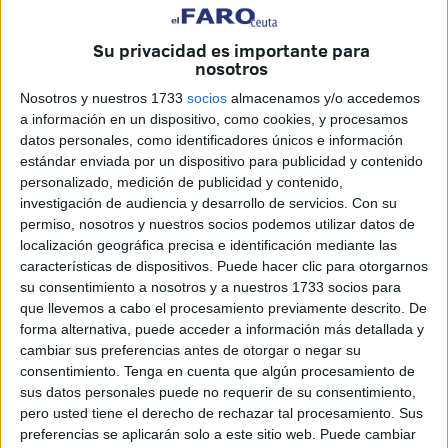
la mayoría niños,
a echarse al mar
?
Tanto
España como Marruecos
saben que
todo esta
Su privacidad es importante para
nosotros
preparado
, orquestado y promovido con decisiones que,
además, ayudan a
generar caos y revuelo
en una línea
Nosotros y nuestros 1733
socios
almacenamos y/o accedemos
a información en un dispositivo, como cookies, y procesamos
fronteriza cuya gestión, de por sí, siempre es complicada.
datos personales, como identificadores únicos e información
estándar enviada por un dispositivo para publicidad y contenido
En el marco de las
investigaciones desarrolladas por la
personalizado, medición de publicidad y contenido,
Gendarmería Real en Castillejos
, contando con
investigación de audiencia y desarrollo de servicios.
Con su
informaciones aportadas por unidades de Rabat, se pudo
permiso, nosotros y nuestros socios podemos utilizar datos de
identificar a
un segundo sospechoso
implicado en esa
localización geográfica precisa e identificación mediante las
características de dispositivos. Puede hacer clic para otorgarnos
incitación a los pases clandestinos
.
su consentimiento a nosotros y a nuestros 1733 socios para
que llevemos a cabo el procesamiento previamente descrito. De
Su detención
se suma a otra llevada a cabo
forma alternativa, puede acceder a información más detallada y
recientemente en el vecino país.
cambiar sus preferencias antes de otorgar o negar su
consentimiento.
Tenga en cuenta que algún procesamiento de
Ante la justicia de Tetuán
sus datos personales puede no requerir de su consentimiento,
pero usted tiene el derecho de rechazar tal procesamiento. Sus
preferencias se aplicarán solo a este sitio web. Puede cambiar
Ante la justicia de Tetuán ya fue presentado
un menor
,