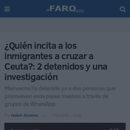
¿Quién incita a los
inmigrantes a cruzar a
Ceuta?: 2 detenidos y una
investigación
Marruecos ha detenido ya a dos personas que
promueven esos pases masivos a través de
grupos de WhatsApp
Por
Isabel Jiménez
17/08/2025 - 13:20