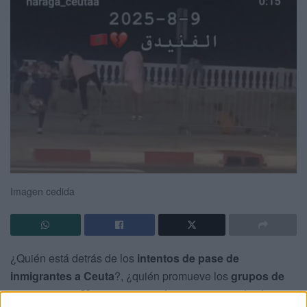
Imagen cedida
¿Quién está detrás de los
intentos de pase de
inmigrantes a Ceuta
?, ¿quién promueve los
grupos de
contactos en Marruecos
para forzar a cientos de jóvenes,