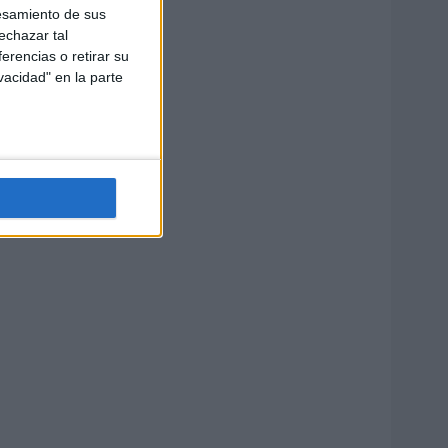
esamiento de sus
echazar tal
erencias o retirar su
vacidad" en la parte