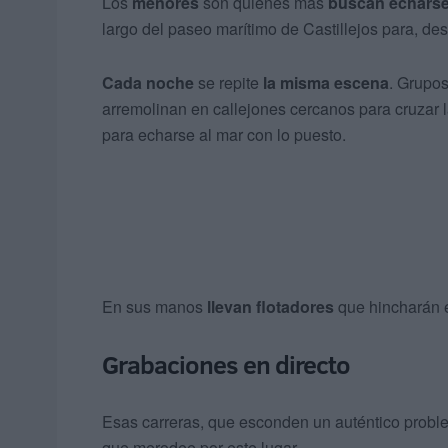
Los
menores
son quienes más
buscan echarse
largo del paseo marítimo de Castillejos para, des
Cada noche
se repite
la misma escena
. Grupo
arremolinan en callejones cercanos para cruzar la
para echarse al mar con lo puesto.
En sus manos
llevan flotadores
que hincharán e
Grabaciones en directo
Esas carreras, que esconden un auténtico problem
que merodee por este lugar.