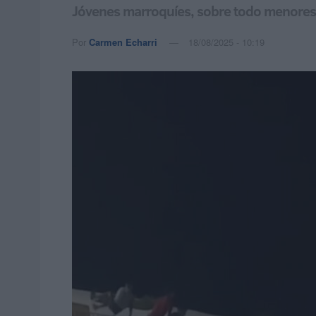
Jóvenes marroquíes, sobre todo menores,
Por
Carmen Echarri
18/08/2025 - 10:19