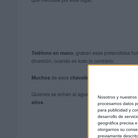
Teléfono en mano
, graban esas pretendidas hui
diversión, cuando es todo lo contrario.
Muchos
de esos
chavales han desaparecido 
Quienes se echan al agua son de distintas edade
Nosotros y nuestro
años
.
procesamos datos per
para publicidad y co
desarrollo de servici
geográfica precisa e 
otorgarnos su conse
previamente descrito