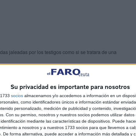
das jaleadas por los testigos como si se tratara de una
o muerto
en el mar.
Su privacidad es importante para nosotros
s, incluso se han visto a
niños que no alcanzan los 10
s 1733
socios
almacenamos y/o accedemos a información en un disposit
sonales, como identificadores únicos e información estándar enviada 
ntenido personalizado, medición de publicidad y contenido, investigaci
os.
Con su permiso, nosotros y nuestros socios podemos utilizar datos 
identificación mediante las características de dispositivos. Puede hacer
ntimiento a nosotros y a nuestros 1733 socios para que llevemos a ca
. De forma alternativa, puede acceder a información más detallada y 