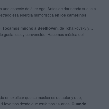
 una especie de álter ego. Antes de dar rienda suelta a
mostrado esa energía humorística
en los camerinos
.
o.
Tocamos mucho a Beethoven
, de Tchaikovsky y…
sto gusta, estoy convencido. Hacemos música del
do en explicar que su música es de autor y que,
lo. “Llevamos desde que teníamos 16 años.
Cuando