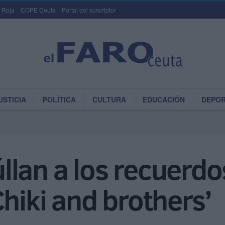
 Roja
COPE Ceuta
Portal del suscriptor
USTICIA
POLÍTICA
CULTURA
EDUCACIÓN
DEPO
lan a los recuerdos
Chiki and brothers’