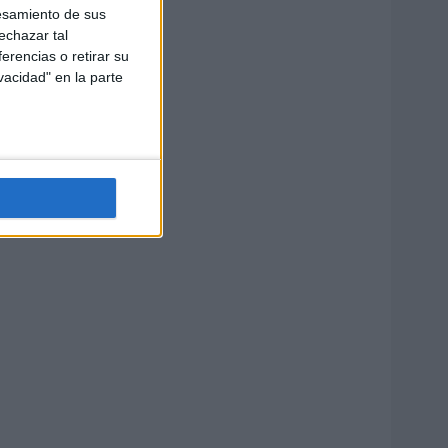
esamiento de sus
echazar tal
erencias o retirar su
vacidad" en la parte