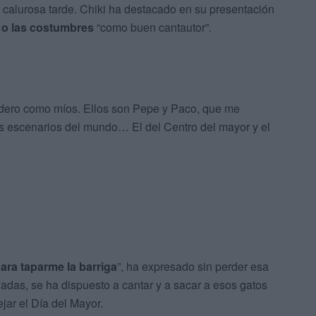
la calurosa tarde. Chiki ha destacado en su presentación
r o las costumbres
“como buen cantautor”.
idero como míos. Ellos son Pepe y Paco, que me
s escenarios del mundo… El del Centro del mayor y el
para taparme la barriga
”, ha expresado sin perder esa
das, se ha dispuesto a cantar y a sacar a esos gatos
ejar el Día del Mayor.