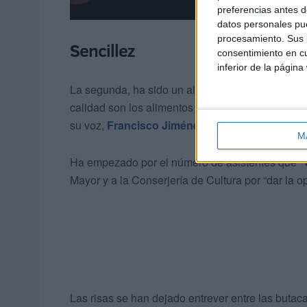
preferencias antes d
datos personales pue
procesamiento. Sus p
Sencillez
consentimiento en cu
inferior de la página
La segunda, ha sido un alegato a la alegría de 
calidad son los alimentos de la mesa
si la fiest
su voz,
Francisco Jiménez
se ha presentado co
M
Ha empezado por el número de asistentes que
“
Mayor y a la Conserjería de Cultura por “dar la o
Las risas se han dejado entrever entre las butac