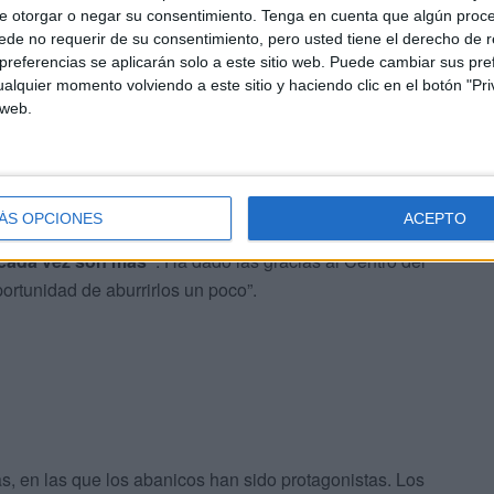
e otorgar o negar su consentimiento.
Tenga en cuenta que algún proc
de no requerir de su consentimiento, pero usted tiene el derecho de r
referencias se aplicarán solo a este sitio web. Puede cambiar sus pref
alquier momento volviendo a este sitio y haciendo clic en el botón "Pri
 web.
los placeres pequeños. Poco importa de qué marca o
a de la vida continúa
. Antes de arrancar las cuerdas de
n sus comentarios cómicos habituales.
ÁS OPCIONES
ACEPTO
cada vez son más”
. Ha dado las gracias al Centro del
portunidad de aburrirlos un poco”.
as, en las que los abanicos han sido protagonistas. Los