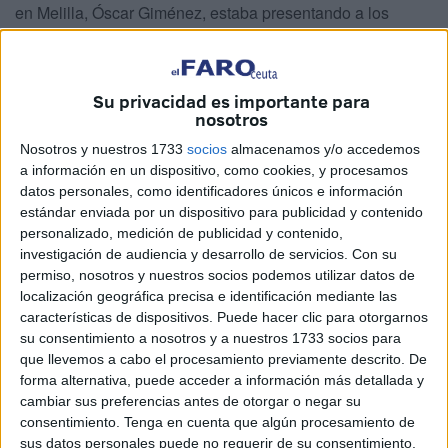
en Melilla, Óscar Giménez, estaba presentando a los
ganadores de la prueba cívico-militar organizada por el
GREG-54 que ha alcanzado a la octava edición.
Su privacidad es importante para
Con la presencia del director general de Deportes, Sergio
nosotros
Aguilera, la consejera Pilar Orozco y el asesor en esta
Nosotros y nuestros 1733
socios
almacenamos y/o accedemos
materia, Fernando Rodríguez,
dio comienzo la
a información en un dispositivo, como cookies, y procesamos
ceremonia de clausura del
Desafío de los 300 en su
datos personales, como identificadores únicos e información
octava edición
.
estándar enviada por un dispositivo para publicidad y contenido
personalizado, medición de publicidad y contenido,
En un podio desplegado en la playa de la Ribera
los
investigación de audiencia y desarrollo de servicios.
Con su
permiso, nosotros y nuestros socios podemos utilizar datos de
vencedores en diferentes categorías
iban pasando uno
localización geográfica precisa e identificación mediante las
por uno al ser nombrados.
características de dispositivos. Puede hacer clic para otorgarnos
su consentimiento a nosotros y a nuestros 1733 socios para
El primer equipo en completar el desafío
fue el trinomio
que llevemos a cabo el procesamiento previamente descrito. De
masculino compuesto por Nordim, Haron y Vilal
forma alternativa, puede acceder a información más detallada y
representando a Regulares,
que cruzaron la meta en un
cambiar sus preferencias antes de otorgar o negar su
tiempo de 1:20.28. En segunda posición, quedaron los
consentimiento.
Tenga en cuenta que algún procesamiento de
sus datos personales puede no requerir de su consentimiento,