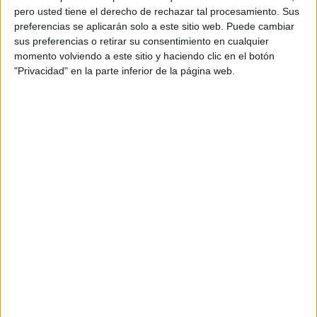
llamados ‘Dragon Ball’, en un tiempo de 1:21.05 y en
pero usted tiene el derecho de rechazar tal procesamiento. Sus
tercera posición ‘Los Fuertes’ con un tiempo de 1:23.39.
preferencias se aplicarán solo a este sitio web. Puede cambiar
sus preferencias o retirar su consentimiento en cualquier
En categoría femenina
, las ganadoras fueron el trinomio
momento volviendo a este sitio y haciendo clic en el botón
compuesto por el RING-7
de Ceuta donde María Romero
"Privacidad" en la parte inferior de la página web.
sigue aumentando su palmarés deportivo, cruzó la línea de
meta junto con sus compañeras Natalia Mora y Patricia
Díaz en un tiempo de 1:48.52.
En categoría mixta, el grupo Kamikazes acabó en un
tiempo de 1:37.44 siendo el primero en cruzar la línea de
meta en la playa de la Ribera
como el primer trinomio
mixto.
General Masculino
GREG-54 (2)
Dragon Ball