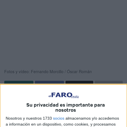
Fotos y vídeo: Fernando Morcillo / Óscar Román
La octava edición del '
Desafío de los 300
' ha comenzado
Su privacidad es importante para
en Ceuta. La playa de la Ribera ha acogido a alrededor de
nosotros
600 competidores,
una de las participaciones más altas
Nosotros y nuestros 1733
socios
almacenamos y/o accedemos
de todas las que se han realizado hasta la fecha.
a información en un dispositivo, como cookies, y procesamos