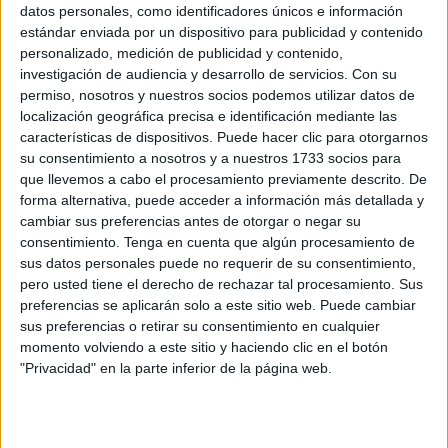
datos personales, como identificadores únicos e información
El grupo de Regulares número 54 de Ceuta es el
estándar enviada por un dispositivo para publicidad y contenido
organizador de la prueba. Ha habido militares
personalizado, medición de publicidad y contenido,
desplegados por toda la playa de la Ribera para que todo
investigación de audiencia y desarrollo de servicios.
Con su
permiso, nosotros y nuestros socios podemos utilizar datos de
se cumpliera con normalidad
. Con sus uniformes y el
localización geográfica precisa e identificación mediante las
espíritu regular, daba inicio la octava edición del
características de dispositivos. Puede hacer clic para otorgarnos
Desafío de los 300.
su consentimiento a nosotros y a nuestros 1733 socios para
que llevemos a cabo el procesamiento previamente descrito. De
Este año, solo han participado trinomios y la organización
forma alternativa, puede acceder a información más detallada y
aumentó a 31, los obstáculos, para que los corredores
cambiar sus preferencias antes de otorgar o negar su
consentimiento.
Tenga en cuenta que algún procesamiento de
tuvieran que superarlos con el fin de llegar a meta y poder
sus datos personales puede no requerir de su consentimiento,
finalizar junto con sus compañeros esta prueba compleja
pero usted tiene el derecho de rechazar tal procesamiento. Sus
pero que
refleja el gran compañerismo que tiene.
preferencias se aplicarán solo a este sitio web. Puede cambiar
sus preferencias o retirar su consentimiento en cualquier
Ceuta vuelve a respirar deporte
momento volviendo a este sitio y haciendo clic en el botón
"Privacidad" en la parte inferior de la página web.
La ciudad autónoma de Ceuta
ha vuelto a vestirse de
gala para celebrar una de sus citas deportivas más