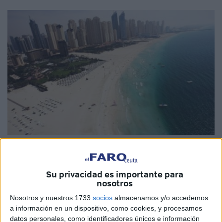
Archivo EFE
Su privacidad es importante para
nosotros
El narcotraficante internacional apodado como 'El Tigre',
Nosotros y nuestros 1733
socios
almacenamos y/o accedemos
a información en un dispositivo, como cookies, y procesamos
considerado por el Ministerio del Interior en 2022 como el
datos personales, como identificadores únicos e información