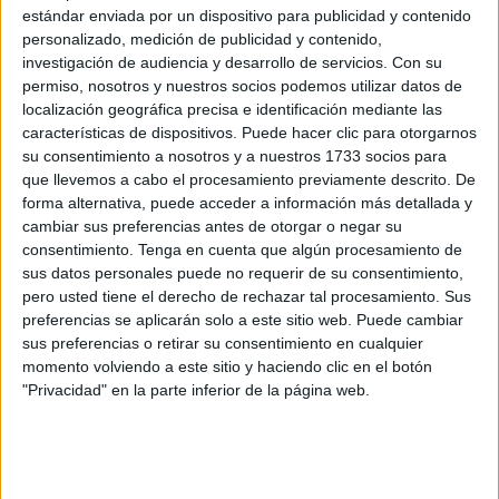
"narcotraficante español más activo a nivel internacional
estándar enviada por un dispositivo para publicidad y contenido
en
el tráfico de cocaína
", ha vuelto a desaparecer,
personalizado, medición de publicidad y contenido,
generando una profunda preocupación en las fuerzas de
investigación de audiencia y desarrollo de servicios.
Con su
seguridad españolas y reavivando la vigilancia sobre
permiso, nosotros y nuestros socios podemos utilizar datos de
localización geográfica precisa e identificación mediante las
posibles movimientos en el norte de África.
características de dispositivos. Puede hacer clic para otorgarnos
su consentimiento a nosotros y a nuestros 1733 socios para
Según publicó
El Independiente
, las autoridades
que llevemos a cabo el procesamiento previamente descrito. De
sospechan que este delincuente se ha fugado nuevamente
forma alternativa, puede acceder a información más detallada y
de Dubái, donde residía desde hace meses bajo un perfil
cambiar sus preferencias antes de otorgar o negar su
bajo mientras se valoraba su posible extradición.
consentimiento.
Tenga en cuenta que algún procesamiento de
sus datos personales puede no requerir de su consentimiento,
Esta desaparición no solo representa un desafío judicial,
pero usted tiene el derecho de rechazar tal procesamiento. Sus
preferencias se aplicarán solo a este sitio web. Puede cambiar
sino también un riesgo potencial en la lucha contra las
sus preferencias o retirar su consentimiento en cualquier
redes internacionales del narcotráfico, especialmente por
momento volviendo a este sitio y haciendo clic en el botón
las conexiones que el capo pueda mantener con rutas
"Privacidad" en la parte inferior de la página web.
clave que atraviesan Marruecos en dirección a Europa.
'El Tigre' planta al juez en una causa