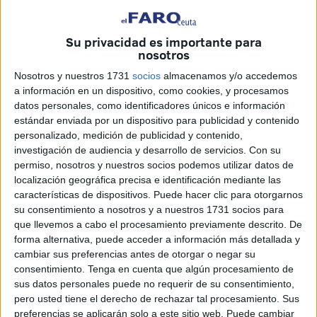
de personas y vehículos.
Por ello, la Subdirección General de Planificación y
Su privacidad es importante para
nosotros
Gestión de Infraestructuras y Medios para la Seguridad
saca a
licitación la contratación
de esa planta solar con
Nosotros y nuestros 1731
socios
almacenamos y/o accedemos
a información en un dispositivo, como cookies, y procesamos
la que pretende
“mitigar” la demanda de electricidad
datos personales, como identificadores únicos e información
que requiere el puesto fronterizo.
estándar enviada por un dispositivo para publicidad y contenido
personalizado, medición de publicidad y contenido,
El
presupuesto
base es de
128.220 euros
y en la
investigación de audiencia y desarrollo de servicios.
Con su
memoria justificativa publicada se recoge que la ejecución
permiso, nosotros y nuestros socios podemos utilizar datos de
de la inversión deberá estar
finalizada
, a más tardar, el 30
localización geográfica precisa e identificación mediante las
características de dispositivos. Puede hacer clic para otorgarnos
de junio de
2026
.
su consentimiento a nosotros y a nuestros 1731 socios para
que llevemos a cabo el procesamiento previamente descrito. De
Se explica en dicha memoria que se ha detectado
“un
forma alternativa, puede acceder a información más detallada y
consumo desmesurado de electricidad”,
lo que motiva
cambiar sus preferencias antes de otorgar o negar su
adoptar esta medida.
consentimiento.
Tenga en cuenta que algún procesamiento de
sus datos personales puede no requerir de su consentimiento,
Frontera inteligente y ESS
pero usted tiene el derecho de rechazar tal procesamiento. Sus
preferencias se aplicarán solo a este sitio web. Puede cambiar