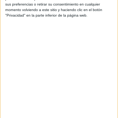
sus preferencias o retirar su consentimiento en cualquier
Recientemente “se han implementado diferentes edificios
momento volviendo a este sitio y haciendo clic en el botón
para dar cabida a
la nueva frontera inteligente y al ESS
,
"Privacidad" en la parte inferior de la página web.
sistema autorizado de entradas y salidas, lo que ha
provocado un aumento en la demanda de electricidad para
climatizar estos edificios y alimentar los diferentes
aparatos que la conforman”.
Así se recoge en la memoria justificativa con la que se
fundamenta la necesaria ubicación de esta planta.
Las
consecuencias
directas son un “
alto gasto
económico
a la administración” por lo que se ha
determinado la adopción de medidas que busquen
reducir
el consumo
energético.
Por qué esta planta solar
La instalación de una planta solar se presenta como