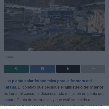
Quino
Una
planta solar fotovoltaica para la frontera del
Tarajal
. El objetivo que persigue el
Ministerio del Interior
es frenar el consumo desmesurado de luz en un punto que
separa Ceuta de Marruecos y que está sometido a
continuas renovaciones, soportando un tránsito constante