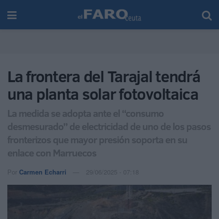
La frontera del Tarajal tendrá
una planta solar fotovoltaica
La medida se adopta ante el “consumo
desmesurado” de electricidad de uno de los pasos
fronterizos que mayor presión soporta en su
enlace con Marruecos
Por
Carmen Echarri
29/06/2025 - 07:18