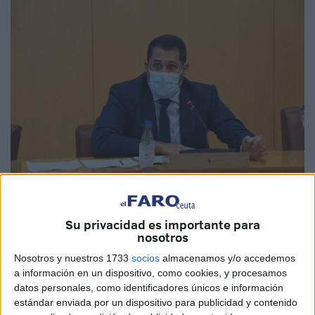
Su privacidad es importante para
nosotros
Nosotros y nuestros 1733
socios
almacenamos y/o accedemos
La necesidad de impulsar
una nueva Ley del Suelo
como
a información en un dispositivo, como cookies, y procesamos
paso previo para facilitar el planeamiento y planificación
datos personales, como identificadores únicos e información
de Ceuta durante las próximas décadas es evidente, por
estándar enviada por un dispositivo para publicidad y contenido