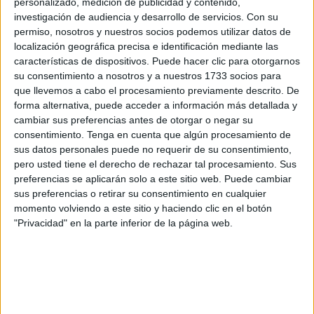
ello el consejero de
Fomento
y Turismo, Alejandro
personalizado, medición de publicidad y contenido,
investigación de audiencia y desarrollo de servicios.
Con su
Ramírez, ha confirmado que el área que lidera está
permiso, nosotros y nuestros socios podemos utilizar datos de
trabajando ya, junto al Colegio Oficial de Arquitectos de
localización geográfica precisa e identificación mediante las
Ceuta, en la elaboración de un borrador para una nueva
características de dispositivos. Puede hacer clic para otorgarnos
Ley del Suelo para Ceuta y Melilla, que “se debatirá con el
su consentimiento a nosotros y a nuestros 1733 socios para
que llevemos a cabo el procesamiento previamente descrito. De
resto de grupos y que se trasladará al Ministerio”.
forma alternativa, puede acceder a información más detallada y
cambiar sus preferencias antes de otorgar o negar su
Así ha respondido a la propuesta de Mohamed Alí,
consentimiento.
Tenga en cuenta que algún procesamiento de
portavoz del Grupo Político
Caballas
, relativa a iniciar los
sus datos personales puede no requerir de su consentimiento,
trámites para la elaboración de una proposición de Ley del
pero usted tiene el derecho de rechazar tal procesamiento. Sus
Suelo para Ceuta y Melilla ya que la anterior se trata de
preferencias se aplicarán solo a este sitio web. Puede cambiar
“un documento obsoleto y anticuado”. “Creemos que
sus preferencias o retirar su consentimiento en cualquier
momento volviendo a este sitio y haciendo clic en el botón
deberían actualizarse determinadas cuestiones que no se
"Privacidad" en la parte inferior de la página web.
han hecho. Hay cierto hartazgo y desesperación de ciertos
sectores que veían que este documento fuera un gran
impulso para el
PGOU
y también desde el punto de vista
económico. Esto no lo dice Caballas, sino también el
Colegio de Arquitectos que habla de ese impulso a través