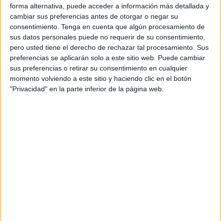
forma alternativa, puede acceder a información más detallada y
inhabilitación absoluta por 15 años.
cambiar sus preferencias antes de otorgar o negar su
consentimiento.
Tenga en cuenta que algún procesamiento de
Los otros
4 por revelación de secretos por parte de
sus datos personales puede no requerir de su consentimiento,
funcionario público
, que lleva pareja
18 meses de multa
pero usted tiene el derecho de rechazar tal procesamiento. Sus
con cuota diaria de 20 euros
y
suspensión de empleo
o
preferencias se aplicarán solo a este sitio web. Puede cambiar
cargo público por
3 años
.
sus preferencias o retirar su consentimiento en cualquier
momento volviendo a este sitio y haciendo clic en el botón
En el caso de la mujer
, que fue detenida aquella misma
"Privacidad" en la parte inferior de la página web.
madrugada, solicita una pena de
6 años de cárcel por
blanqueo
y 200.000 euros de multa
e inhabilitación
absoluta por 15 años, de acuerdo con el escrito de
calificación a cuyo contenido ha tenido acceso
El Faro
.