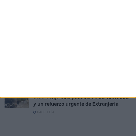
HACE 21 HORAS
Proteger a niñas marroquíes: prioridad
ante los casos de violación y agresiones
HACE 22 HORAS
La filiación de menores avanza con un
grupo de niñas marroquíes
HACE 23 HORAS
La Policía Local detiene a un magrebí con
un arma blanca en la vía pública
HACE 24 HORAS
El PP exige más policías en las barriadas
y un refuerzo urgente de Extranjería
HACE 1 DÍA