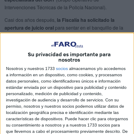
Intervenciones Técnicas de la Policía Nacional).
Casi dos años después,
la Fiscalía ha solicitado la
apertura de juicio oral
para sentar en el banquillo de la
Audiencia Provincial de Cádiz en Ceuta
a un policía
nacional
acusado de
revelación de secretos y blanqueo
cometido por funcionario público, y
una mujer
con la que
Su privacidad es importante para
tenía relación de amistad,
acusada solo de blanqueo
.
nosotros
Nosotros y nuestros 1733
socios
almacenamos y/o accedemos
Los dos fueron detenidos esa noche en
registros
a información en un dispositivo, como cookies, y procesamos
practicados en la barriada del Príncipe y calle
datos personales, como identificadores únicos e información
Mendoza
.
estándar enviada por un dispositivo para publicidad y contenido
personalizado, medición de publicidad y contenido,
Petición de hasta 10 años de cárcel
investigación de audiencia y desarrollo de servicios.
Con su
permiso, nosotros y nuestros socios podemos utilizar datos de
localización geográfica precisa e identificación mediante las
Para el agente
del CNP, el Ministerio Público
ha pedido
características de dispositivos. Puede hacer clic para otorgarnos
10 años de prisión
. Los
seis
primeros
por blanqueo
,
su consentimiento a nosotros y a nuestros 1733 socios para
que llevemos a cabo el procesamiento previamente descrito. De
sumando el pago de
multa de 800.000 euros
y pena de