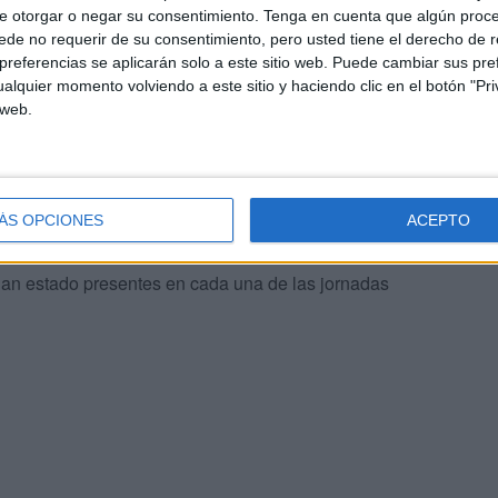
e otorgar o negar su consentimiento.
Tenga en cuenta que algún proc
de no requerir de su consentimiento, pero usted tiene el derecho de r
referencias se aplicarán solo a este sitio web. Puede cambiar sus pref
alquier momento volviendo a este sitio y haciendo clic en el botón "Pri
ión de los centros participantes, ADEFIS (Asociación de
 web.
 de Deportes, la Dirección Provincial del Ministerio de
 de Gobierno.
ÁS OPCIONES
ACEPTO
rme labor de los docentes que forman parte de este
n del fútbol femenino en nuestra ciudad, además del
an estado presentes en cada una de las jornadas