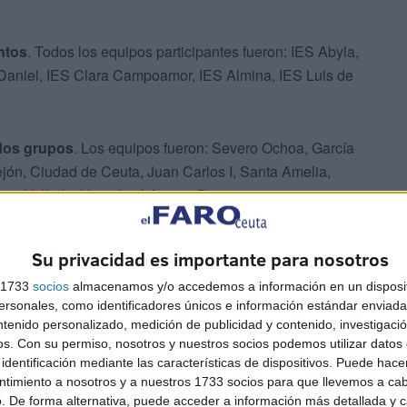
ntos
. Todos los equipos participantes fueron: IES Abyla,
Daniel, IES Clara Campoamor, IES Almina, IES Luis de
dos grupos
. Los equipos fueron: Severo Ochoa, García
ejón, Ciudad de Ceuta, Juan Carlos I, Santa Amelia,
et, Valle Inclán y José Acosta B.
la
alevín
, debido al gran número de participación, esta
Su privacidad es importante para nosotros
s
. Los equipos que participaron fuero: Ciudad de Ceuta,
s 1733
socios
almacenamos y/o accedemos a información en un disposit
, José Acosta A, Juan Morejón, García Lorca, Mare
sonales, como identificadores únicos e información estándar enviada 
y Gasset, Juan Carlos I B y Valle Inclán, Santa Amelia,
ntenido personalizado, medición de publicidad y contenido, investigaci
os.
Con su permiso, nosotros y nuestros socios podemos utilizar datos 
identificación mediante las características de dispositivos. Puede hacer
ntimiento a nosotros y a nuestros 1733 socios para que llevemos a ca
. De forma alternativa, puede acceder a información más detallada y 