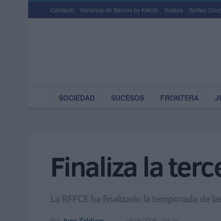
Contacto
Horarios de Barcos by Kikoto
Vuelos
Sorteo Cruz
SOCIEDAD
SUCESOS
FRONTERA
J
Finaliza la te
La RFFCE ha finalizado la temporada de la
Por
Juan Zaldívar
18/06/2025 - 23:16