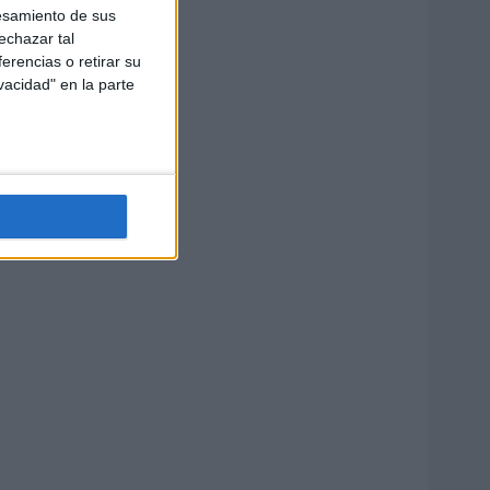
esamiento de sus
echazar tal
erencias o retirar su
vacidad" en la parte