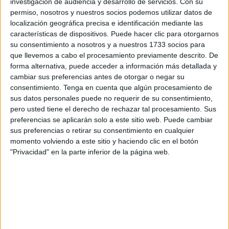
de Fútbol 8.
investigación de audiencia y desarrollo de servicios.
Con su
permiso, nosotros y nuestros socios podemos utilizar datos de
El acto se ha
celebrado en el campo
Emilio Cózar
donde
localización geográfica precisa e identificación mediante las
características de dispositivos. Puede hacer clic para otorgarnos
se ha finalizado la temporada de Infantil. Acto seguido le
su consentimiento a nosotros y a nuestros 1733 socios para
han entregado los premios a las campeonas.
que llevemos a cabo el procesamiento previamente descrito. De
forma alternativa, puede acceder a información más detallada y
cambiar sus preferencias antes de otorgar o negar su
consentimiento.
Tenga en cuenta que algún procesamiento de
sus datos personales puede no requerir de su consentimiento,
pero usted tiene el derecho de rechazar tal procesamiento. Sus
preferencias se aplicarán solo a este sitio web. Puede cambiar
sus preferencias o retirar su consentimiento en cualquier
momento volviendo a este sitio y haciendo clic en el botón
"Privacidad" en la parte inferior de la página web.
Final de Infantil Femenino Fútbol 8