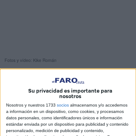
Fotos y vídeo: Kike Román
La
Real Federación de Fútbol de Ceuta
ha cerrado la
Su privacidad es importante para
nosotros
temporada 2024-2025, en lo que respecta a sus
competiciones oficiales, con el desenlace final de la Liga
Nosotros y nuestros 1733
socios
almacenamos y/o accedemos
a información en un dispositivo, como cookies, y procesamos
Infantil Femenina de
Fútbol 8
, donde estaba en juego el
datos personales, como identificadores únicos e información
campeonato y subcampeonato, así como con el acto de
estándar enviada por un dispositivo para publicidad y contenido
entrega de trofeos de esta categoría y la
Alevín Femenina
personalizado, medición de publicidad y contenido,