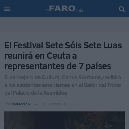
El Festival Sete Sóis Sete Luas
reunirá en Ceuta a
representantes de 7 países
El consejero de Cultura, Carlos Rontomé, recibirá
a los asistentes este viernes en el Salón del Trono
del Palacio de la Asamblea
Por
Redacción
04/05/2023 - 16:00