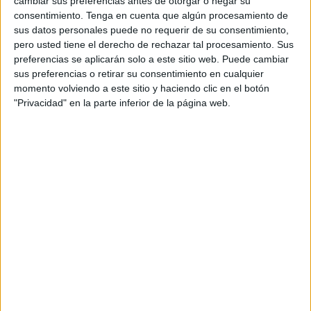
cambiar sus preferencias antes de otorgar o negar su
La Fundación Premio Convivencia, de la Consejería de
consentimiento.
Tenga en cuenta que algún procesamiento de
Educación y Cultura, ha organizado esta vigésima edición
sus datos personales puede no requerir de su consentimiento,
de un festival que
reunirá en Ceuta a más de 40 alcaldes
pero usted tiene el derecho de rechazar tal procesamiento. Sus
preferencias se aplicarán solo a este sitio web. Puede cambiar
y responsables
de las áreas de Cultura de más de una
sus preferencias o retirar su consentimiento en cualquier
veintena de organismos culturales y ciudades de Italia,
momento volviendo a este sitio y haciendo clic en el botón
Portugal, Cabo Verde, Marruecos, Croacia, Brasil, Isla de
"Privacidad" en la parte inferior de la página web.
Reunión (Francia) y Francia, que son sede del Festival, así
como de la Ciudad Autónoma.
El objetivo de este encuentro anual es el de estrechar
lazos con el mundo lusófono y mediterráneo a través de la
música
y la
cultura
, reuniendo a los representantes de las
ciudades que forman parte de esta red cultural para
compartir la experiencia intercultural y presentar los
proyectos culturales y artísticos
que merecen la difusión
en el resto de sedes del Festival.
El encuentro se iniciará con una recepción en el Salón del