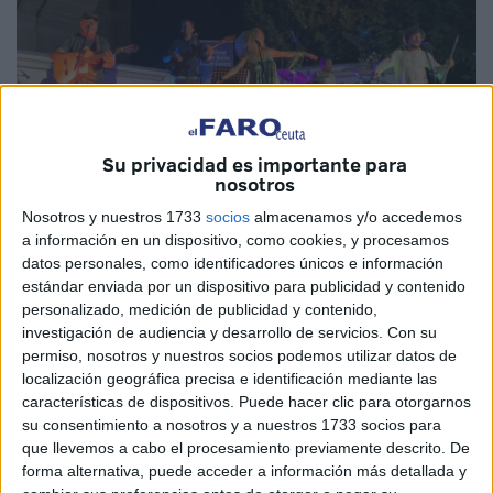
Su privacidad es importante para
nosotros
Nosotros y nuestros 1733
socios
almacenamos y/o accedemos
a información en un dispositivo, como cookies, y procesamos
datos personales, como identificadores únicos e información
Imagen de archivo
estándar enviada por un dispositivo para publicidad y contenido
personalizado, medición de publicidad y contenido,
investigación de audiencia y desarrollo de servicios.
Con su
permiso, nosotros y nuestros socios podemos utilizar datos de
Cada año los ceutíes tienen una cita con el
Festival 'Sete
localización geográfica precisa e identificación mediante las
Sóis Sete Luas'
, que este año comenzará en Ceuta este
características de dispositivos. Puede hacer clic para otorgarnos
su consentimiento a nosotros y a nuestros 1733 socios para
viernes, 5 de mayo, y que se extenderá durante todo el fin
que llevemos a cabo el procesamiento previamente descrito. De
de semana hasta el domingo, día 7.
forma alternativa, puede acceder a información más detallada y